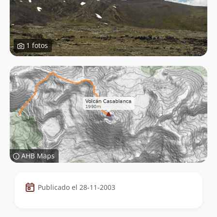
1 fotos
AHB Maps
Datos
Publicado el 28-11-2003
de
la