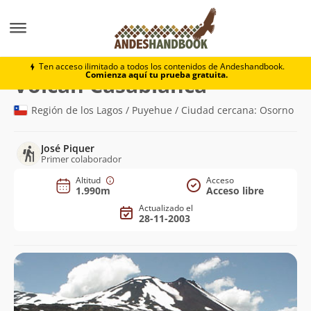
Montaña
Volcán Casablanca
Ten acceso ilimitado a todos los contenidos de Andeshandbook.
Comienza aquí tu prueba gratuita.
(1.990m)
Volcán Casablanca
Región de los Lagos / Puyehue / Ciudad cercana: Osorno
José Piquer
Primer colaborador
Altitud
Acceso
1.990m
Acceso libre
Actualizado el
28-11-2003