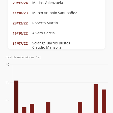
Matias Valenzuela
29/12/24
Marco Antonio Santibañez
11/10/23
Roberto Martin
29/12/22
Alvaro Garcia
16/10/22
Solange Barros Bustos
31/07/22
Claudio Manzoliz
Roberto Martin
17/01/22
Total de ascensiones: 198
Marcelo Quilaman
01/01/22
Marcelo Quilaman
01/01/22
Paulo Cox
01/11/21
Paulo Cox
20/09/21
Ricardo Alonso Espinoza Muñoz
28/07/21