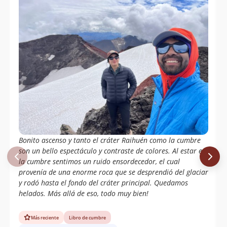
Marcel Duhart Gallardo
28/08/17
Cristián Arriagada
25/01/17
Roberto Martin
28/12/16
Hugo Ignacio Milanca Gallardo
11/06/16
Ronald Gomez
11/06/16
Mauricio Martínez Hurtado
10/04/16
Hugo Olave
10/04/16
Alejandro Aravena~ Karin Hidalgo
Bonito ascenso y tanto el cráter Raihuén como la cumbre
Daniela Soto Montenegro
son un bello espectáculo y contraste de colores. Al estar en
la cumbre sentimos un ruido ensordecedor, el cual
Alejandro Aravena~ Karin Hidalgo
10/04/16
provenía de una enorme roca que se desprendió del glaciar
Marcelo Vesperinas
12/03/16
y rodó hasta el fondo del cráter principal. Quedamos
helados. Más allá de eso, todo muy bien!
Jose Soto
12/03/16
Más reciente
Libro de cumbre
Victor Astete Becker
05/03/16