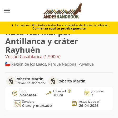
Montaña
Volcán Casablanca
Normal por Antillanca 
Ten acceso ilimitado a todos los contenidos de Andeshandbook.
Comienza aquí tu prueba gratuita.
Ruta Normal por
Antillanca y cráter
Rayhuén
Volcán Casablanca (1.990m)
Región de los Lagos, Parque Nacional Puyehue
Roberto Martin
Roberto Martin
Primer colaborador
Cara
Desnivel
Jornadas
Noroeste
700m
1
Sendero
Actualizado el
Claro y marcado
26-04-2026