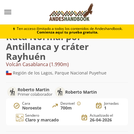
Montaña
Volcán Casablanca
Normal por Antillanca 
Ten acceso ilimitado a todos los contenidos de Andeshandbook.
Comienza aquí tu prueba gratuita.
Ruta Normal por
Antillanca y cráter
Rayhuén
Volcán Casablanca (1.990m)
Región de los Lagos, Parque Nacional Puyehue
Roberto Martin
Roberto Martin
Primer colaborador
Cara
Desnivel
Jornadas
Noroeste
700m
1
Sendero
Actualizado el
Claro y marcado
26-04-2026