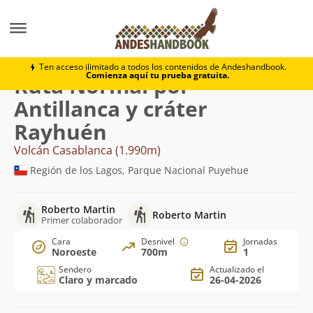
Montaña
Volcán Casablanca
Normal por Antillanca 
Ten acceso ilimitado a todos los contenidos de Andeshandbook.
Comienza aquí tu prueba gratuita.
Ruta Normal por
Antillanca y cráter
Rayhuén
Volcán Casablanca (1.990m)
Región de los Lagos, Parque Nacional Puyehue
Roberto Martin
Roberto Martin
Primer colaborador
Cara
Desnivel
Jornadas
Noroeste
700m
1
Sendero
Actualizado el
Claro y marcado
26-04-2026