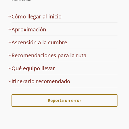
de
Cómo llegar al inicio
la
ruta
Aproximación
Ascensión a la cumbre
Recomendaciones para la ruta
Qué equipo llevar
Cuál
Itinerario recomendado
es
el
Reporta un error