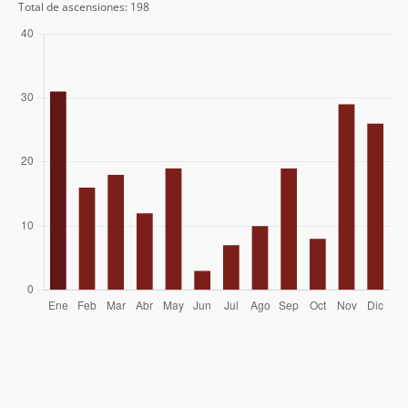
Roberto Martin
17/01/22
Total de ascensiones: 198
Marcelo Quilaman
01/01/22
Marcelo Quilaman
01/01/22
Paulo Cox
01/11/21
Paulo Cox
20/09/21
Ricardo Alonso Espinoza Muñoz
28/07/21
Fabian Alonso Jara Navarrete
03/02/20
Roberto Martin
07/12/19
Matias Barrios
21/05/19
Leonardo Fernández
27/02/19
Mario Maturana
20/02/19
Cristián Arriagada
23/01/19