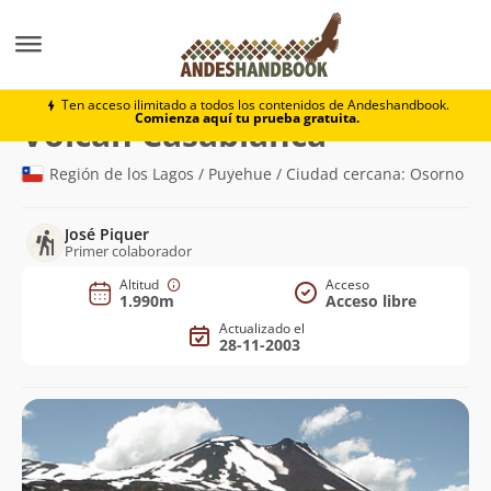
Montaña
Volcán Casablanca
Ten acceso ilimitado a todos los contenidos de Andeshandbook.
Comienza aquí tu prueba gratuita.
(1.990m)
Volcán Casablanca
Región de los Lagos / Puyehue / Ciudad cercana: Osorno
José Piquer
Primer colaborador
Altitud
Acceso
1.990m
Acceso libre
Actualizado el
28-11-2003