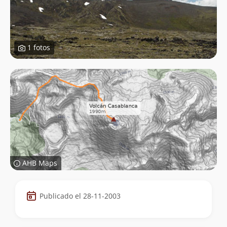
1 fotos
AHB Maps
Datos
Publicado el 28-11-2003
de
la