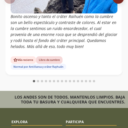
Hugo Olave
10/04/16
Alejandro Aravena~ Karin Hidalgo
Bonito ascenso y tanto el cráter Raihuén como la cumbre
Daniela Soto Montenegro
son un bello espectáculo y contraste de colores. Al estar en
la cumbre sentimos un ruido ensordecedor, el cual
Alejandro Aravena~ Karin Hidalgo
10/04/16
provenía de una enorme roca que se desprendió del glaciar
Marcelo Vesperinas
12/03/16
y rodó hasta el fondo del cráter principal. Quedamos
helados. Más allá de eso, todo muy bien!
Jose Soto
12/03/16
Más reciente
Libro de cumbre
Victor Astete Becker
05/03/16
Normal por Antillanca y cráter Rayhuén
Natalia Bugedo
03/02/16
Andrés Barrientos Cárdenas
31/01/16
LOS ANDES SON DE TODOS, MANTENLOS LIMPIOS. BAJA
Marco A. Melian
17/01/16
TODA TU BASURA Y CUALQUIERA QUE ENCUENTRES.
Manuel Montero
03/01/16
Roberto Martin
30/12/15
EXPLORA
PARTICIPA
Camila Martin