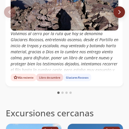
Volvimos al cerro por la ruta que hoy se denomina
Glaciares Rocosos, entretenido ascenso, desde el Portillo en
inicio de trepas y escalada, muy venteado y botando harto
material, gracias a Dios en la cumbre nos entrego viento
calma, para disfrutar, poner un libro de cumbre nuevo y
proteger bien los testimonios dejados, intentamos recorrer
el filo hasta la cumbre oeste, pero estaba muy expuesto y
por seguridad nos volvimos, pero el testimonio de 2015,
Más reciente
Libro de cumbre
Glaciares Rocosos
debe seguir ahí, por si alguien se anima
Excursiones cercanas