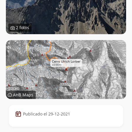
2 fotos
AHB Maps
Datos
Publicado el 29-12-2021
de
la