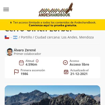
Montaña
Cerro Ulrich Lorber
Ten acceso ilimitado a todos los contenidos de Andeshandbook.
Comienza aquí tu prueba gratuita.
(4.596m)
Cerro Ulrich Lorber
-
/ Portillo / Ciudad cercana: Los Andes, Mendoza
Álvaro Zerené
Primer colaborador
Altitud
Acceso
4.596m
Acceso libre
Primera ascensión
Actualizado el
1986
21-12-2021