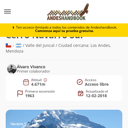
Montaña
Cerro Navarro Sur
Ten acceso ilimitado a todos los contenidos de Andeshandbook.
Comienza aquí tu prueba gratuita.
(4.671m)
Cerro Navarro Sur
-
/ Valle del Juncal / Ciudad cercana: Los Andes,
Mendoza
Álvaro Vivanco
Primer colaborador
Altitud
Acceso
4.671m
Acceso libre
Primera ascensión
Actualizado el
1963
12-02-2018