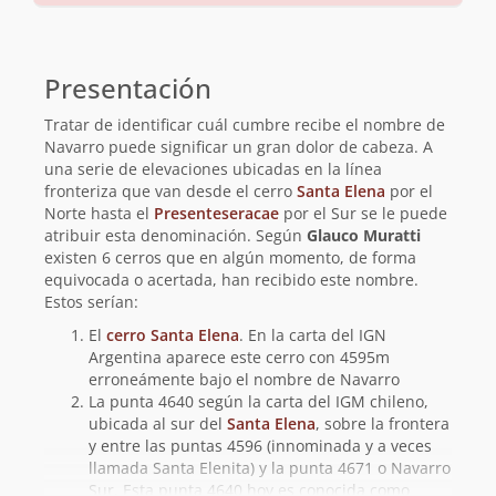
Información
básica
Presentación
Tratar de identificar cuál cumbre recibe el nombre de
Navarro puede significar un gran dolor de cabeza. A
una serie de elevaciones ubicadas en la línea
fronteriza que van desde el cerro
Santa Elena
por el
Norte hasta el
Presenteseracae
por el Sur se le puede
atribuir esta denominación. Según
Glauco Muratti
existen 6 cerros que en algún momento, de forma
equivocada o acertada, han recibido este nombre.
Estos serían:
El
cerro Santa Elena
. En la carta del IGN
Argentina aparece este cerro con 4595m
erroneámente bajo el nombre de Navarro
La punta 4640 según la carta del IGM chileno,
ubicada al sur del
Santa Elena
, sobre la frontera
y entre las puntas 4596 (innominada y a veces
llamada Santa Elenita) y la punta 4671 o Navarro
Sur. Esta punta 4640 hoy es conocida como