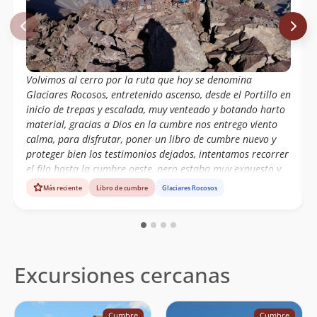
Volvimos al cerro por la ruta que hoy se denomina
Glaciares Rocosos, entretenido ascenso, desde el Portillo en
inicio de trepas y escalada, muy venteado y botando harto
material, gracias a Dios en la cumbre nos entrego viento
calma, para disfrutar, poner un libro de cumbre nuevo y
proteger bien los testimonios dejados, intentamos recorrer
el filo hasta la cumbre oeste, pero estaba muy expuesto y
por seguridad nos volvimos, pero el testimonio de 2015,
Más reciente
Libro de cumbre
Glaciares Rocosos
debe seguir ahí, por si alguien se anima
Excursiones cercanas
Cumbre
Cumbre