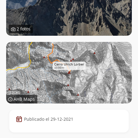
2 fotos
AHB Maps
Datos
Publicado el 29-12-2021
de
la