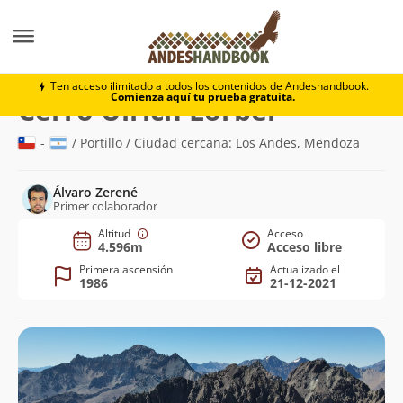
Montaña
Cerro Ulrich Lorber
Ten acceso ilimitado a todos los contenidos de Andeshandbook.
Comienza aquí tu prueba gratuita.
(4.596m)
Cerro Ulrich Lorber
-
/ Portillo / Ciudad cercana: Los Andes, Mendoza
Álvaro Zerené
Primer colaborador
Altitud
Acceso
4.596m
Acceso libre
Primera ascensión
Actualizado el
1986
21-12-2021