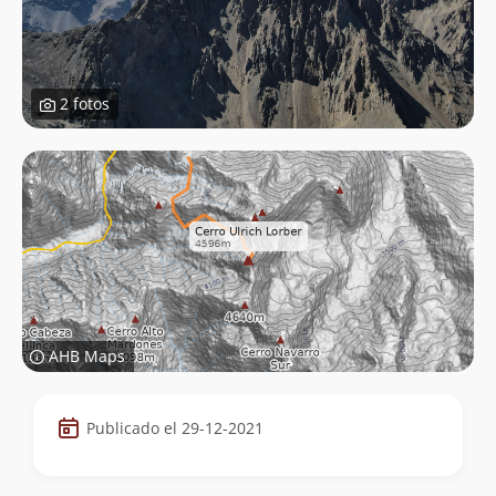
2 fotos
AHB Maps
Datos
Publicado el 29-12-2021
de
la