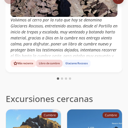
Volvimos al cerro por la ruta que hoy se denomina
Glaciares Rocosos, entretenido ascenso, desde el Portillo en
inicio de trepas y escalada, muy venteado y botando harto
material, gracias a Dios en la cumbre nos entrego viento
calma, para disfrutar, poner un libro de cumbre nuevo y
proteger bien los testimonios dejados, intentamos recorrer
el filo hasta la cumbre oeste, pero estaba muy expuesto y
por seguridad nos volvimos, pero el testimonio de 2015,
Más reciente
Libro de cumbre
Glaciares Rocosos
debe seguir ahí, por si alguien se anima
Excursiones cercanas
Cumbre
Cumbre