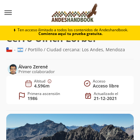
Montaña
Cerro Ulrich Lorber
Ten acceso ilimitado a todos los contenidos de Andeshandbook.
Comienza aquí tu prueba gratuita.
(4.596m)
Cerro Ulrich Lorber
-
/ Portillo / Ciudad cercana: Los Andes, Mendoza
Álvaro Zerené
Primer colaborador
Altitud
Acceso
4.596m
Acceso libre
Primera ascensión
Actualizado el
1986
21-12-2021