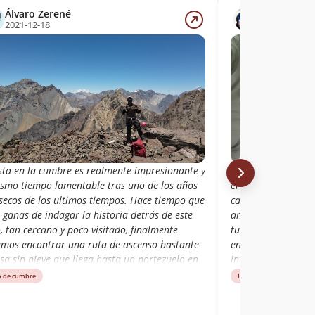
Álvaro Zerené
Claudio Po
2021-12-18
2015-09-06
ista en la cumbre es realmente impresionante y
Dura ruta en inver
ismo tiempo lamentable tras uno de los años
el filo a tratar en
secos de los ultimos tiempos. Hace tiempo que
cantidad de nieve y
 ganas de indagar la historia detrás de este
amenazante y nube
, tan cercano y poco visitado, finalmente
tuvimos que arran
amos encontrar una ruta de ascenso bastante
en eso de 15 minut
sa sin nieve que llega hasta un portezuelo en
intermedio luego d
ual habian huellas de guanacos, posteriormente
para asegurar desd
o de cumbre
Libro de cumbre
Rut
 el accidentado filo que requiere un rapel y
canaleta y al pajar
escalada al regreso y por lo menos 2 trepes
piolet (Anclaje) y s