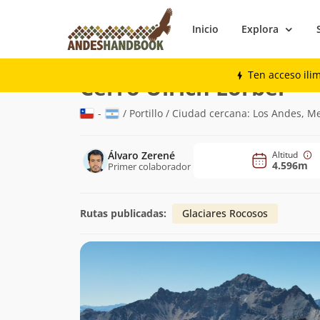
Inicio
Explora
Montaña
Cerro Ulrich Lorber
Ten acceso ili
(4.5
Cerro Ulrich Lorber
-
/ Portillo / Ciudad cercana: Los Andes, 
Álvaro Zerené
Altitud
4.596m
Primer colaborador
Rutas publicadas:
Glaciares Rocosos