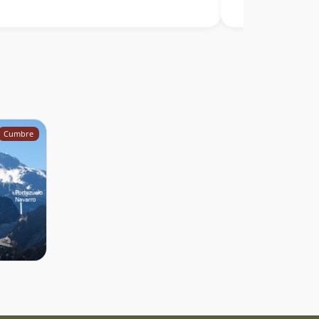
cados por roca descompuesta. Finalmenete en
umbre un testimonio de hace 35 años que lejos
velar su historia la hace aun más mistica. Por
ismo y ante la falta de nombre del Cerro
do homenajear a Ulrich Lorber por haber
lsado el proyecto nomenclatura, con el
tivo de desentrañar historias guardadas como
s. Un hombre querido a ambos lados de la
llera, por lo que, este cerro fronterizo le hace
Cumbre