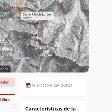
Maps
Datos
cales
Publicado el 29-12-2021
de
la
 libro
cumbre
Características de la