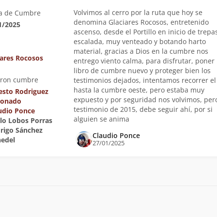
Volvimos al cerro por la ruta que hoy se
a de Cumbre
denomina Glaciares Rocosos, entretenido
1/2025
ascenso, desde el Portillo en inicio de trepa
escalada, muy venteado y botando harto
material, gracias a Dios en la cumbre nos
iares Rocosos
entrego viento calma, para disfrutar, poner
libro de cumbre nuevo y proteger bien los
eron cumbre
testimonios dejados, intentamos recorrer el 
hasta la cumbre oeste, pero estaba muy
esto Rodriguez
expuesto y por seguridad nos volvimos, pero
donado
testimonio de 2015, debe seguir ahí, por si
udio Ponce
alguien se anima
blo Lobos Porras
drigo Sánchez
Claudio Ponce
edel
27/01/2025