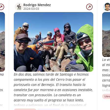
Rodrigo Mendez
2024-03-03
La v
al m
mas 
ina
En dos días, salimos tarde de Santiago e hicimos
tenia
campamento a los pies del Cerro tras pasar el
cerro
portezuelo con el Bermejo. El transito hasta la
logr
os
canaleta fue por morrena a en ocasiones inestable,
tedio
transitar con precaución. La canaleta es un
el c
Libr
acarreo muy suelto el progreso se hace lento,
tomar
os
tedioso y peligroso, ya al final de la canaleta el
una 