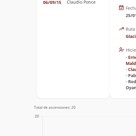
Claudio Ponce
06/09/15
Fech
25/0
Ruta
Glac
Hici
∙
Ern
Mal
∙
Cla
∙ Pa
∙ Ro
Oyan
Total de ascensiones: 20