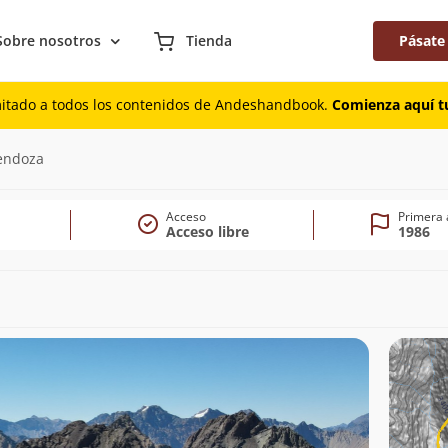
Sobre nosotros
Tienda
Pásate
mitado a todos los contenidos de Andeshandbook.
Comienza aquí tu
96m)
Mendoza
Acceso
Primera 
Acceso libre
1986