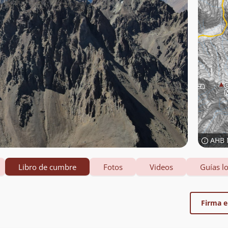
AHB 
Libro de cumbre
Fotos
Videos
Guías lo
Firma el