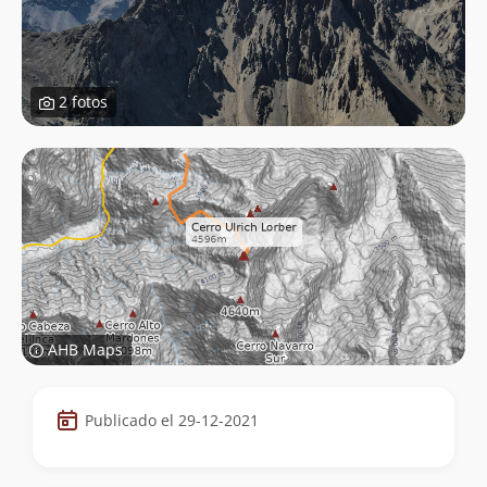
2 fotos
AHB Maps
Datos
Publicado el 29-12-2021
de
la