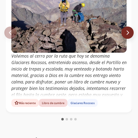
Volvimos al cerro por la ruta que hoy se denomina
Glaciares Rocosos, entretenido ascenso, desde el Portillo en
inicio de trepas y escalada, muy venteado y botando harto
material, gracias a Dios en la cumbre nos entrego viento
calma, para disfrutar, poner un libro de cumbre nuevo y
proteger bien los testimonios dejados, intentamos recorrer
el filo hasta la cumbre oeste, pero estaba muy expuesto y
por seguridad nos volvimos, pero el testimonio de 2015,
Más reciente
Libro de cumbre
Glaciares Rocosos
debe seguir ahí, por si alguien se anima