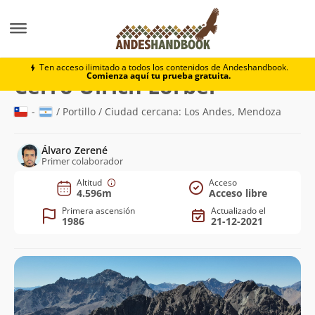
Montaña
Cerro Ulrich Lorber
Ten acceso ilimitado a todos los contenidos de Andeshandbook.
Comienza aquí tu prueba gratuita.
(4.596m)
Cerro Ulrich Lorber
-
/ Portillo / Ciudad cercana: Los Andes, Mendoza
Álvaro Zerené
Primer colaborador
Altitud
Acceso
4.596m
Acceso libre
Primera ascensión
Actualizado el
1986
21-12-2021