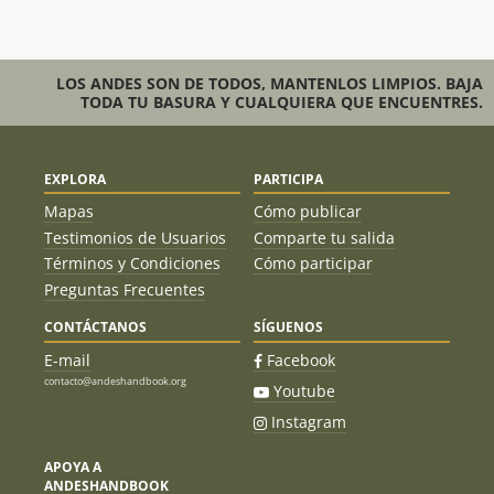
tuvimos una mejor idea de lo que nos esperábamos en el
recorrido, ya que el parque solo nos proporcionó un mapa
sin mayores detalles del sendero
LOS ANDES SON DE TODOS, MANTENLOS LIMPIOS. BAJA
TODA TU BASURA Y CUALQUIERA QUE ENCUENTRES.
EXPLORA
PARTICIPA
Mapas
Cómo publicar
Testimonios de Usuarios
Comparte tu salida
Términos y Condiciones
Cómo participar
Preguntas Frecuentes
CONTÁCTANOS
SÍGUENOS
E-mail
Facebook
contacto@andeshandbook.org
Youtube
Instagram
APOYA A
ANDESHANDBOOK