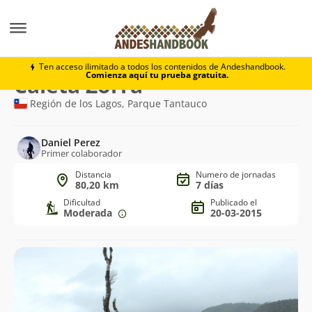
Trekking
Caleta Zorra
Ten acceso ilimitado a todos los contenidos de Andeshandbook.
Comienza aquí tu prueba gratuita.
Ruta
Caleta Zorra
de
Región de los Lagos, Parque Tantauco
trekking
Daniel Perez
Primer colaborador
Distancia
Numero de jornadas
80,20 km
7 días
Dificultad
Publicado el
Moderada
20-03-2015