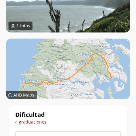
1 fotos
AHB Maps
Datos
Dificultad
del
4 graduaciones
trekking