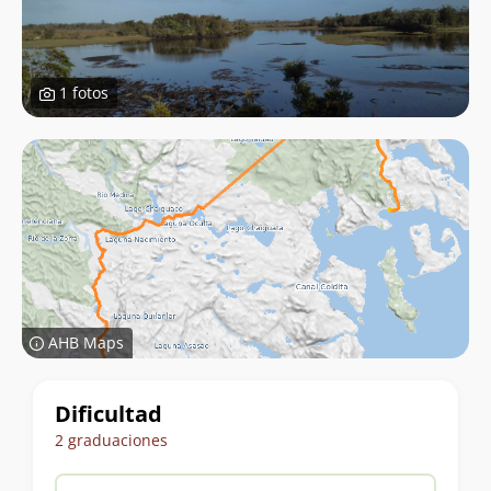
1 fotos
AHB Maps
Datos
Dificultad
del
2 graduaciones
trekking