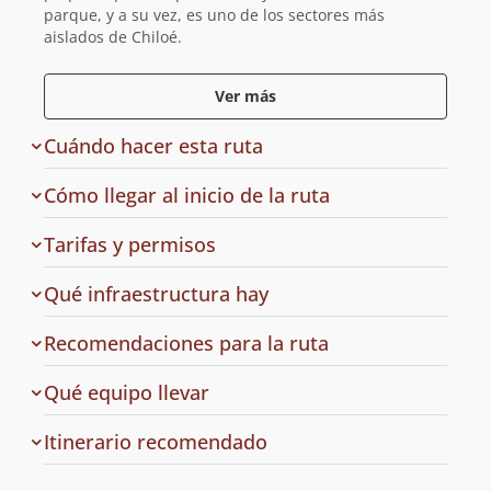
parque, y a su vez, es uno de los sectores más
aislados de Chiloé.
El recorrido fluye en sus distintas jornadas a través
Ver más
del denso bosque siempre verde chilote, bosques de
tepu, ciprés de las guaitecas y renovales de distinto
Cuándo hacer esta ruta
tipo; además se transita a través de las llamadas
turberas, las cuales datan de la época de glaciación.
Cómo llegar al inicio de la ruta
Como atractivo para quienes gustan del nado, existen
numerosos lagos que con sus calmas y rojizas aguas
de
Tarifas y permisos
invitan al baño en los días de calor.
acceso
en
Qué infraestructura hay
la
ruta
Recomendaciones para la ruta
a
Qué equipo llevar
la
ruta
Cuál
Itinerario recomendado
es
el