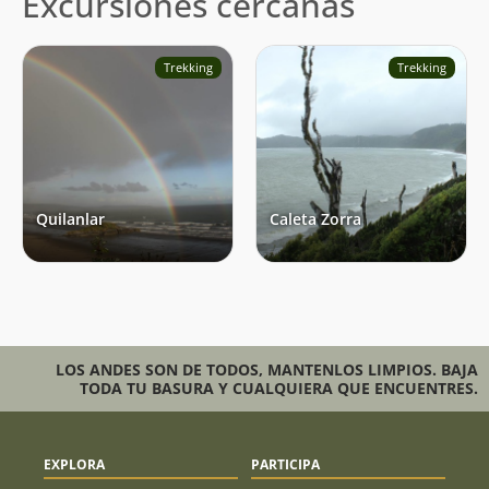
Excursiones cercanas
Trekking
Trekking
Quilanlar
Caleta Zorra
LOS ANDES SON DE TODOS, MANTENLOS LIMPIOS. BAJA
TODA TU BASURA Y CUALQUIERA QUE ENCUENTRES.
EXPLORA
PARTICIPA