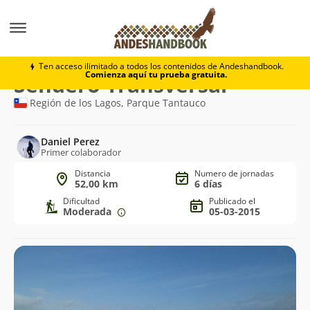
Trekking
Sendero Transversal
Ten acceso ilimitado a todos los contenidos de Andeshandbook.
Comienza aquí tu prueba gratuita.
Ruta
Sendero Transversal
de
Región de los Lagos, Parque Tantauco
trekking
Daniel Perez
Primer colaborador
Distancia
Numero de jornadas
52,00 km
6 días
Dificultad
Publicado el
Moderada
05-03-2015