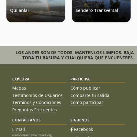
mientras caminábamos; el otro día de lluvia fue cuando ya
estábamos en el refugio. Sin embargo, con esas únicas
Quilanlar
Sendero Transversal
lluvias, el barro en algunas zonas era algo desagradable,
especialmente en los turbales. La descripción de la ruta en
Andeshandbook fue de gran ayuda, gracias a esta a guía,
tuvimos una mejor idea de lo que nos esperábamos en el
recorrido, ya que el parque solo nos proporcionó un mapa
sin mayores detalles del sendero
LOS ANDES SON DE TODOS, MANTENLOS LIMPIOS. BAJA
TODA TU BASURA Y CUALQUIERA QUE ENCUENTRES.
EXPLORA
PARTICIPA
Mapas
Cómo publicar
Testimonios de Usuarios
Comparte tu salida
Términos y Condiciones
Cómo participar
Preguntas Frecuentes
CONTÁCTANOS
SÍGUENOS
E-mail
Facebook
contacto@andeshandbook.org