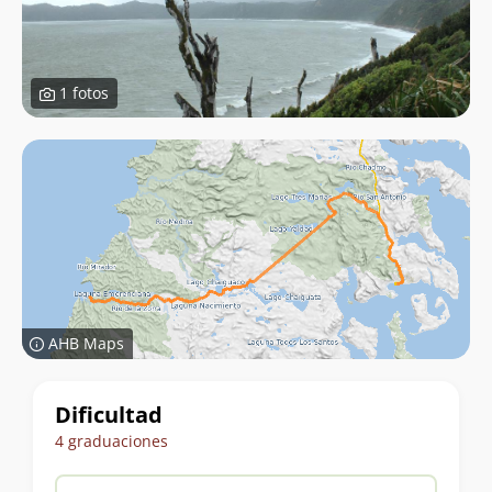
1 fotos
AHB Maps
Datos
Dificultad
del
4 graduaciones
trekking