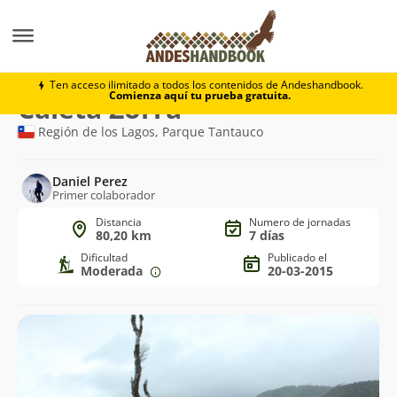
Trekking
Caleta Zorra
Ten acceso ilimitado a todos los contenidos de Andeshandbook.
Comienza aquí tu prueba gratuita.
Ruta
Caleta Zorra
de
Región de los Lagos, Parque Tantauco
trekking
Daniel Perez
Primer colaborador
Distancia
Numero de jornadas
80,20 km
7 días
Dificultad
Publicado el
Moderada
20-03-2015