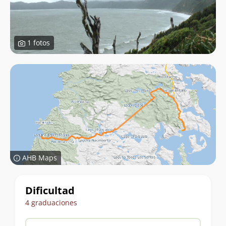
1 fotos
AHB Maps
Datos
Dificultad
del
4 graduaciones
trekking