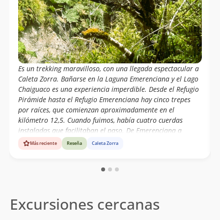
Es un trekking maravilloso, con una llegada espectacular a
Caleta Zorra. Bañarse en la Laguna Emerenciana y el Lago
Chaiguaco es una experiencia imperdible. Desde el Refugio
Pirámide hasta el Refugio Emerenciana hay cinco trepes
por raíces, que comienzan aproximadamente en el
kilómetro 12,5. Cuando fuimos, había cuatro cuerdas
instaladas que facilitaban el paso. De Emerenciana a
Caleta Zorra solo hay un trepe, el más largo, ubicado en la
Más reciente
Reseña
Caleta Zorra
bajada a la playa, donde también hay una cuerda de
apoyo. En los refugios y sus alrededores no vimos ratones,
a diferencia de lo que nos habían comentado otras
personas, pero sí nos encontramos con muchos tábanos.
Nos cruzamos con algunas personas que iban hacia Inio,
Excursiones cercanas
pero nuestro grupo fue el único en dirigirse a Caleta Zorra.
El bosque desde el kilómetro 8,7 hasta Caleta Zorra es