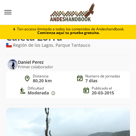
Trekking
Caleta Zorra
Ten acceso ilimitado a todos los contenidos de Andeshandbook.
Comienza aquí tu prueba gratuita.
Ruta
Caleta Zorra
de
Región de los Lagos, Parque Tantauco
trekking
Daniel Perez
Primer colaborador
Distancia
Numero de jornadas
80,20 km
7 días
Dificultad
Publicado el
Moderada
20-03-2015