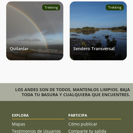
impresionante, con enormes arrayanes. Durante el
Trekking
Trekking
recorrido tuvimos la suerte de avistar un pudú, dos zorros
de Darwin, un martín pescador, muchos chucaos y hued-
hued, además de carpinteros, picaflores y otras aves. Una
noche, en el refugio Chaiguaco nos quedamos dormidos
con un concierto de ranas Solo nos tocó un día de lluvia
mientras caminábamos; el otro día de lluvia fue cuando ya
estábamos en el refugio. Sin embargo, con esas únicas
Quilanlar
Sendero Transversal
lluvias, el barro en algunas zonas era algo desagradable,
especialmente en los turbales. La descripción de la ruta en
Andeshandbook fue de gran ayuda, gracias a esta a guía,
tuvimos una mejor idea de lo que nos esperábamos en el
recorrido, ya que el parque solo nos proporcionó un mapa
sin mayores detalles del sendero
LOS ANDES SON DE TODOS, MANTENLOS LIMPIOS. BAJA
TODA TU BASURA Y CUALQUIERA QUE ENCUENTRES.
EXPLORA
PARTICIPA
Mapas
Cómo publicar
Testimonios de Usuarios
Comparte tu salida