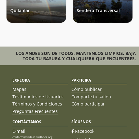
mientras caminábamos; el otro día de lluvia fue cuando ya
estábamos en el refugio. Sin embargo, con esas únicas
Quilanlar
Sendero Transversal
lluvias, el barro en algunas zonas era algo desagradable,
especialmente en los turbales. La descripción de la ruta en
Andeshandbook fue de gran ayuda, gracias a esta a guía,
tuvimos una mejor idea de lo que nos esperábamos en el
recorrido, ya que el parque solo nos proporcionó un mapa
sin mayores detalles del sendero
LOS ANDES SON DE TODOS, MANTENLOS LIMPIOS. BAJA
TODA TU BASURA Y CUALQUIERA QUE ENCUENTRES.
EXPLORA
PARTICIPA
Mapas
Cómo publicar
Testimonios de Usuarios
Comparte tu salida
Términos y Condiciones
Cómo participar
Preguntas Frecuentes
CONTÁCTANOS
SÍGUENOS
E-mail
Facebook
contacto@andeshandbook.org