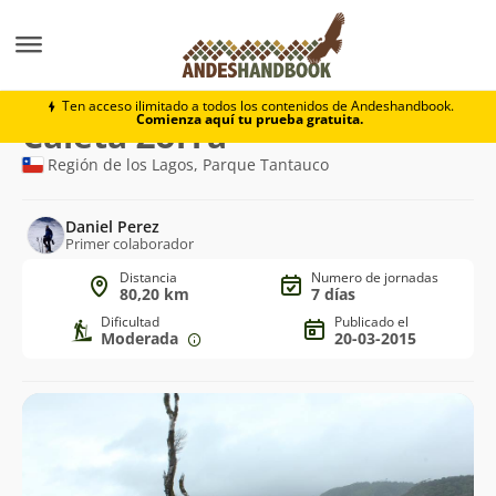
Trekking
Caleta Zorra
Ten acceso ilimitado a todos los contenidos de Andeshandbook.
Comienza aquí tu prueba gratuita.
Ruta
Caleta Zorra
de
Región de los Lagos, Parque Tantauco
trekking
Daniel Perez
Primer colaborador
Distancia
Numero de jornadas
80,20 km
7 días
Dificultad
Publicado el
Moderada
20-03-2015