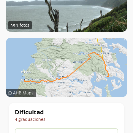
1 fotos
AHB Maps
Datos
Dificultad
del
4 graduaciones
trekking