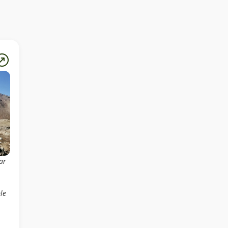
ar
le