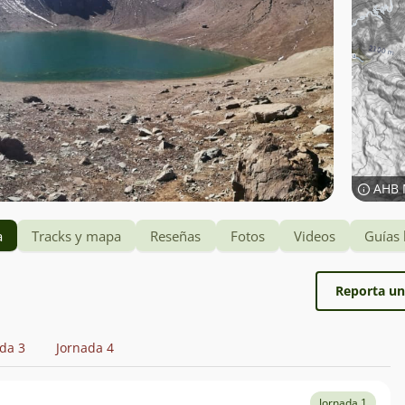
AHB 
a
Tracks y mapa
Reseñas
Fotos
Videos
Guías 
Reporta un
da 3
Jornada 4
Jornada 1