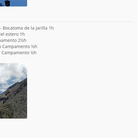
- Bocatoma de la Jarilla 1h
del estero 1h
mpamento 2½h
do Campamento ½h
r Campamento ½h