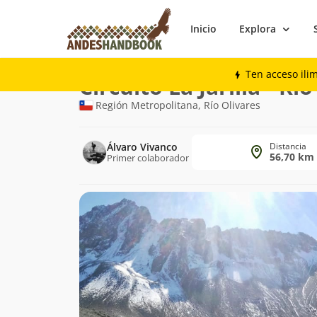
Inicio
Explora
Trekking
Circuito La Jarilla - Río Olivares
Ten acceso ili
Ruta
Circuito La Jarilla - Rí
de
Región Metropolitana, Río Olivares
trekking
Álvaro Vivanco
Distancia
56,70 km
Primer colaborador