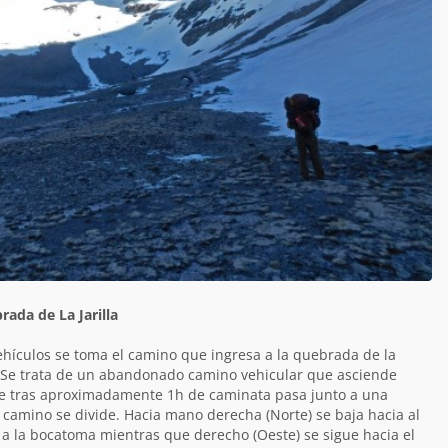
ada de La Jarilla
ehículos se toma el camino que ingresa a la quebrada de la
Se trata de un abandonado camino vehicular que asciende
que tras aproximadamente 1h de caminata pasa junto a una
camino se divide. Hacia mano derecha (Norte) se baja hacia al
 a la bocatoma mientras que derecho (Oeste) se sigue hacia el