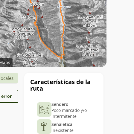
Maps
Datos
locales
Características de la
del
ruta
trekking
 error
Sendero
Poco marcado y/o
intermitente
Señalética
Inexistente