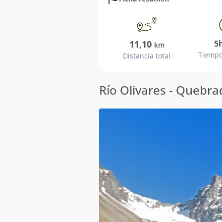
ruta
11,10
5h
km
Tiempo
Distancia total
Jornada
Río Olivares - Quebrad
1: