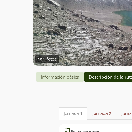
1 fotos
Información básica
Descripción de la rut
Descripción
detallada
Jornada 1
Jornada 2
Jorna
de
la
Ficha resumen