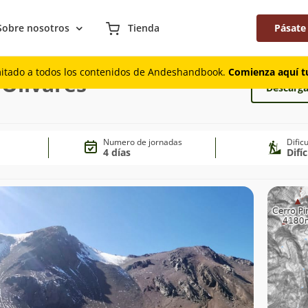
Sobre nosotros
Tienda
Pásate
mitado a todos los contenidos de Andeshandbook.
Comienza aquí tu
o Olivares
Descarga
Numero de jornadas
Dific
4 días
Difíc