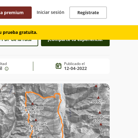
Iniciar sesión
 a premium
Regístrate
 prueba gratuita.
 PDF de la ruta
¡Comparte tu experiencia!
ultad
Publicado el
il
12-04-2022