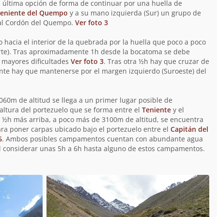
ta última opción de forma de continuar por una huella de
Teniente del Quempo
y a su mano izquierda (Sur) un grupo de
 al Cordón del Quempo.
Ver foto 3
hacia el interior de la quebrada por la huella que poco a poco
orte). Tras aproximadamente 1h desde la bocatoma se debe
in mayores dificultades
Ver foto 3
. Tras otra ½h hay que cruzar de
ante hay que mantenerse por el margen izquierdo (Suroeste) del
60m de altitud se llega a un primer lugar posible de
tura del portezuelo que se forma entre el
Teniente
y el
 ½h más arriba, a poco más de 3100m de altitud, se encuentra
ra poner carpas ubicado bajo el portezuelo entre el
Capitán del
6
. Ambos posibles campamentos cuentan con abundante agua
total considerar unas 5h a 6h hasta alguno de estos campamentos.