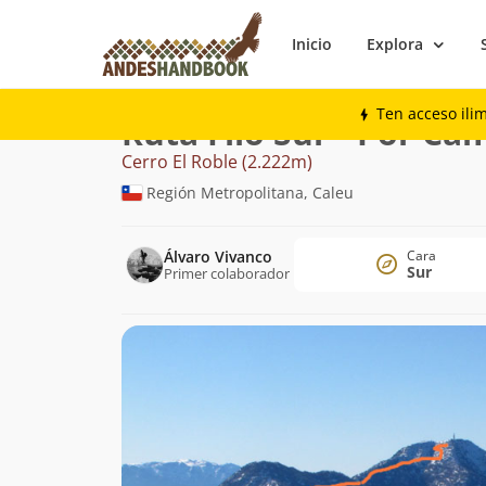
Inicio
Explora
Montaña
Cerro El Roble
Filo Sur - Por
Ten acceso ili
Ruta Filo Sur - Por Ca
Cerro El Roble (2.222m)
Región Metropolitana, Caleu
Álvaro Vivanco
Cara
Sur
Primer colaborador