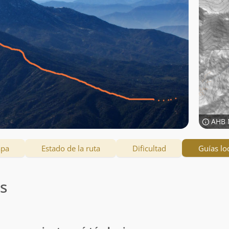
AHB 
apa
Estado de la ruta
Dificultad
Guías lo
es