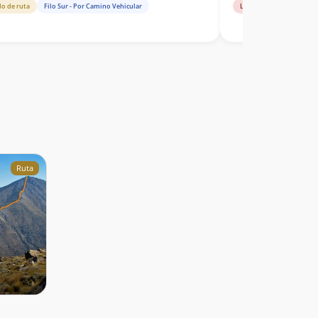
do de ruta
Filo Sur - Por Camino Vehicular
Libro de cumbre
Fil
Ruta