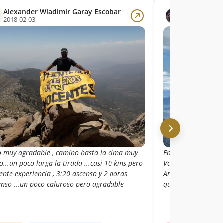
Alexander Wladimir Garay Escobar
Cristian Co
2018-02-03
2017-05-21
o muy agradable , camino hasta la cima muy
En la cumbre una v
...un poco larga la tirada ...casi 10 kms pero
Valparaiso y por el
ente experiencia , 3:20 ascenso y 2 horas
Andes en toda su 
enso ...un poco caluroso pero agradable
que nos deleito con