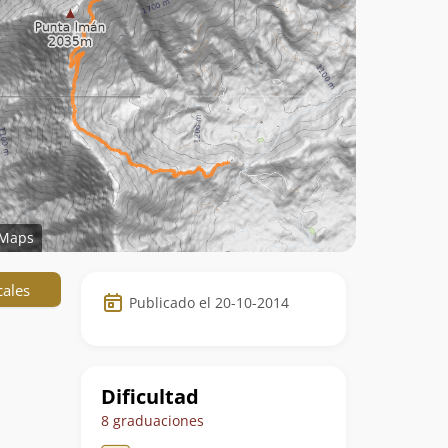
Maps
Datos
cales
Publicado el 20-10-2014
de
la
ruta
Dificultad
8 graduaciones