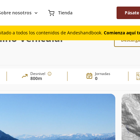
Sobre nosotros
Tienda
Pásate
 Camino Vehicular
mitado a todos los contenidos de Andeshandbook.
Comienza aquí tu
mino Vehicular
Descarga
Desnivel
Jornadas
800m
0