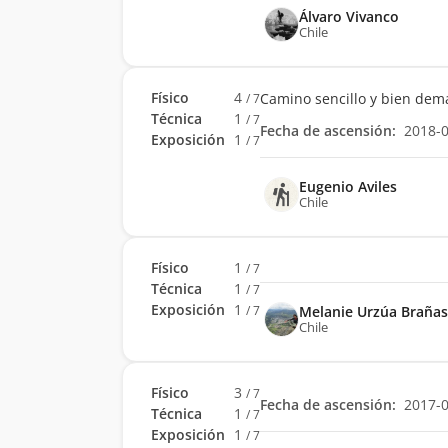
Álvaro Vivanco
Chile
Físico
4
Camino sencillo y bien dema
/ 7
Técnica
1
/ 7
Fecha de ascensión:
2018-
Exposición
1
/ 7
Eugenio Aviles
Chile
Físico
1
/ 7
Técnica
1
/ 7
Exposición
1
Melanie Urzúa Brañas
/ 7
Chile
Físico
3
/ 7
Fecha de ascensión:
2017-
Técnica
1
/ 7
Exposición
1
/ 7