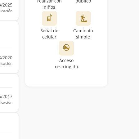
realizar con
público
8/2025
niños
icación
Señal de
Caminata
celular
simple
8/2020
Acceso
icación
restringido
6/2017
icación