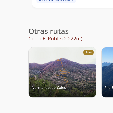
Filo Sur - Por Camino Vehicular
Otras rutas
Cerro El Roble (2.222m)
Ruta
Normal desde Caleu
Filo