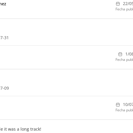
22/0
nez
Fecha publ
07-31
1/0
Fecha publ
07-09
10/0
Fecha publ
 it was a long track!