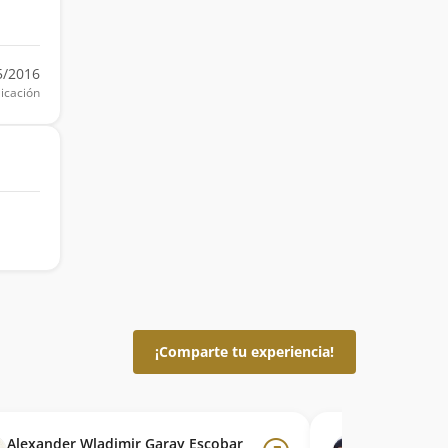
5/2016
icación
¡Comparte tu experiencia!
Alexander Wladimir Garay Escobar
Cristian Co