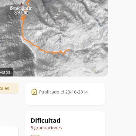
Maps
Datos
cales
Publicado el 20-10-2014
de
la
ruta
Dificultad
8 graduaciones