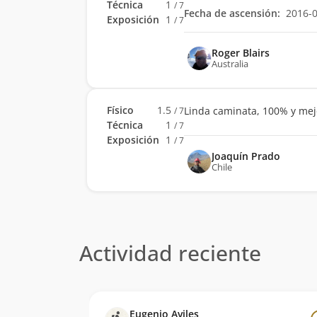
Técnica
1
/ 7
Fecha de ascensión:
2016-
Exposición
1
/ 7
Roger Blairs
Australia
Físico
1.5
Linda caminata, 100% y mej
/ 7
Técnica
1
/ 7
Exposición
1
/ 7
Joaquín Prado
Chile
Actividad reciente
Eugenio Aviles