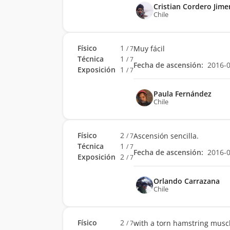
Cristian Cordero Jime
Chile
Físico
1
Muy fácil
/ 7
Técnica
1
/ 7
Fecha de ascensión:
2016-
Exposición
1
/ 7
Paula Fernández
Chile
Físico
2
Ascensión sencilla.
/ 7
Técnica
1
/ 7
Fecha de ascensión:
2016-
Exposición
2
/ 7
Orlando Carrazana
Chile
Físico
2
with a torn hamstring muscle
/ 7