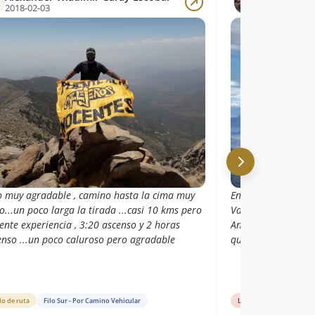
2018-02-03
2017-05-21
o muy agradable , camino hasta la cima muy
En la cumbre una v
...un poco larga la tirada ...casi 10 kms pero
Valparaiso y por el
ente experiencia , 3:20 ascenso y 2 horas
Andes en toda su 
enso ...un poco caluroso pero agradable
que nos deleito con
do de ruta
Filo Sur - Por Camino Vehicular
Libro de cumbre
Fil