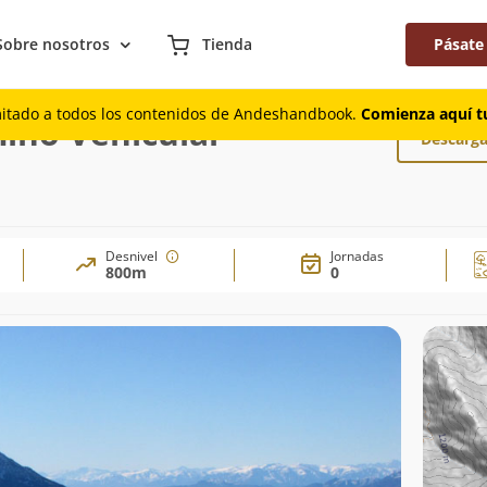
Sobre nosotros
Tienda
Pásate
 Camino Vehicular
mitado a todos los contenidos de Andeshandbook.
Comienza aquí tu
mino Vehicular
Descarga
Desnivel
Jornadas
800m
0