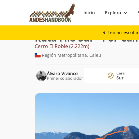
Inicio
Explora
Montaña
Cerro El Roble
Filo Sur - Por
Ten acceso ili
Ruta Filo Sur - Por Ca
Cerro El Roble (2.222m)
Región Metropolitana, Caleu
Álvaro Vivanco
Cara
Sur
Primer colaborador