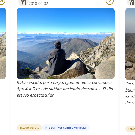
2018-06-02
Ruta sencilla, pero larga, igual un poco cansadora.
Cerr
App 4 a 5 hrs de subida haciendo descansos. El día
bueno
estuvo espectacular
excel
desc
Estado de ruta
Filo Sur - Por Camino Vehicular
Esta