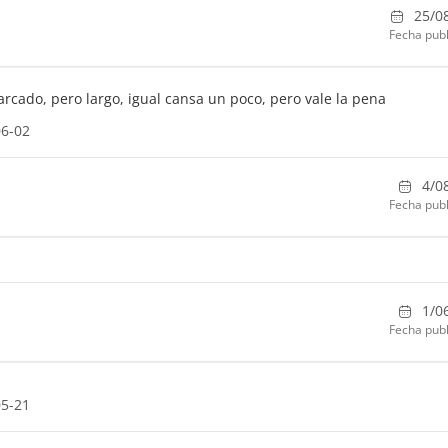
25/0
Fecha publ
rcado, pero largo, igual cansa un poco, pero vale la pena
06-02
4/0
Fecha publ
1/0
Fecha publ
05-21