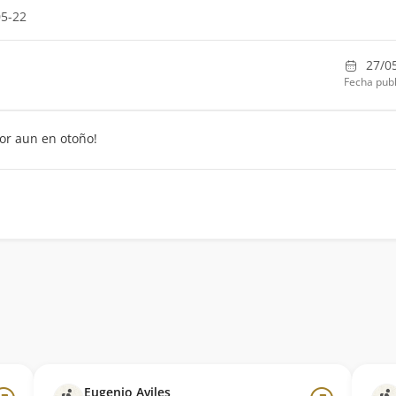
05-22
27/0
Fecha publ
or aun en otoño!
Eugenio Aviles