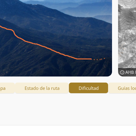
AHB 
apa
Estado de la ruta
Dificultad
Guías lo