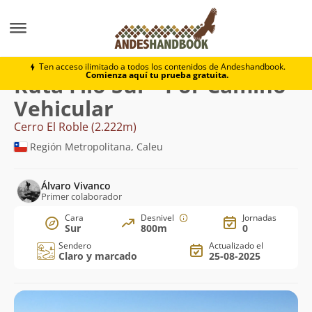
Montaña
Cerro El Roble
Filo Sur - Por Camino Vehicu
Ten acceso ilimitado a todos los contenidos de Andeshandbook.
Comienza aquí tu prueba gratuita.
Ruta Filo Sur - Por Camino
Vehicular
Cerro El Roble (2.222m)
Región Metropolitana, Caleu
Álvaro Vivanco
Primer colaborador
Cara
Desnivel
Jornadas
Sur
800m
0
Sendero
Actualizado el
Claro y marcado
25-08-2025