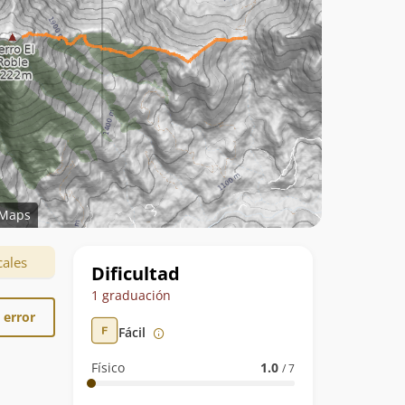
Maps
Datos
cales
Dificultad
de
1 graduación
la
 error
Fácil
ruta
Físico
1.0
/ 7