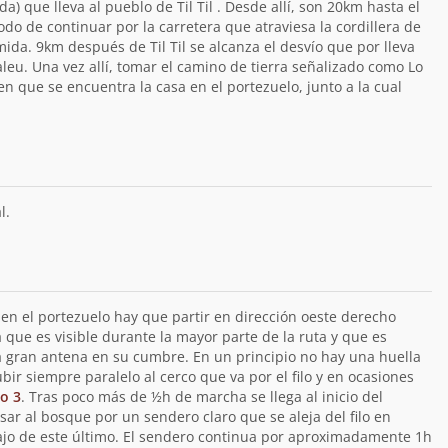
a) que lleva al pueblo de Til Til . Desde allí, son 20km hasta el
o de continuar por la carretera que atraviesa la cordillera de
mida. 9km después de Til Til se alcanza el desvío que por lleva
leu. Una vez allí, tomar el camino de tierra señalizado como Lo
 en que se encuentra la casa en el portezuelo, junto a la cual
l.
en el portezuelo hay que partir en dirección oeste derecho
a que es visible durante la mayor parte de la ruta y que es
a gran antena en su cumbre. En un principio no hay una huella
ir siempre paralelo al cerco que va por el filo y en ocasiones
to 3
. Tras poco más de ½h de marcha se llega al inicio del
ar al bosque por un sendero claro que se aleja del filo en
ajo de este último. El sendero continua por aproximadamente 1h