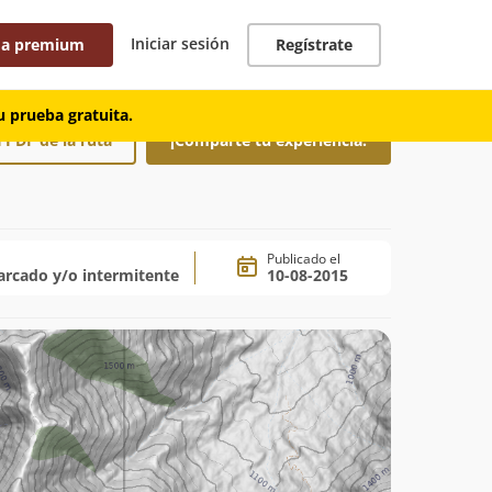
Iniciar sesión
 a premium
Regístrate
 prueba gratuita.
 PDF de la ruta
¡Comparte tu experiencia!
Publicado el
rcado y/o intermitente
10-08-2015