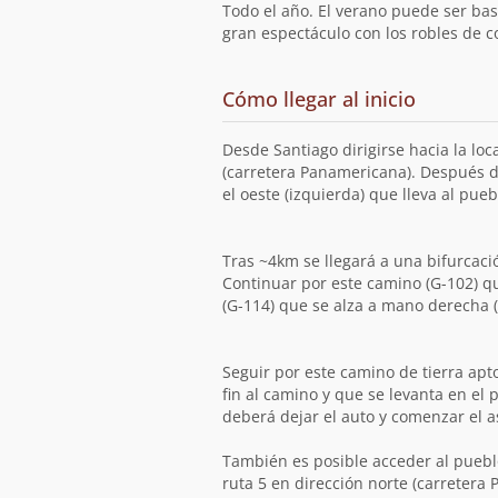
ruta
Todo el año. El verano puede ser bas
gran espectáculo con los robles de co
de
Cómo llegar al inicio
la
ruta
Desde Santiago dirigirse hacia la loca
(carretera Panamericana). Después d
el oeste (izquierda) que lleva al pue
Tras ~4km se llegará a una bifurcaci
Continuar por este camino (G-102) qu
(G-114) que se alza a mano derecha (
Seguir por este camino de tierra apt
fin al camino y que se levanta en el 
deberá dejar el auto y comenzar el a
También es posible acceder al pueblo
ruta 5 en dirección norte (carreter