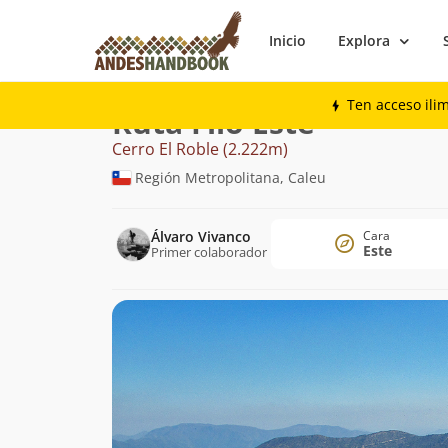
Inicio
Explora
Montaña
Cerro El Roble
Filo Este
Ten acceso ili
Ruta Filo Este
Cerro El Roble (2.222m)
Región Metropolitana, Caleu
Álvaro Vivanco
Cara
Este
Primer colaborador