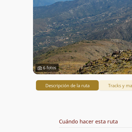
6 fotos
Descripción de la ruta
Tracks y m
Descripción
de
Cuándo hacer esta ruta
la