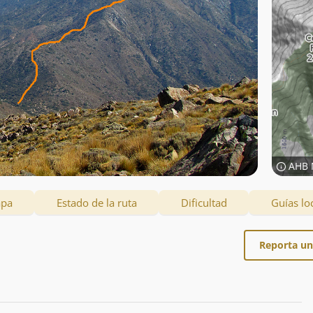
AHB 
apa
Estado de la ruta
Dificultad
Guías lo
Reporta un