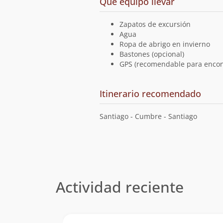
Qué equipo llevar
Zapatos de excursión
Agua
Ropa de abrigo en invierno
Bastones (opcional)
GPS (recomendable para encont
Cuál
Itinerario recomendado
es
el
Santiago - Cumbre - Santiago
Actividad reciente