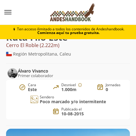
Montaña
Cerro El Roble
Filo Este
Ten acceso ilimitado a todos los contenidos de Andeshandbook.
Comienza aquí tu prueba gratuita.
Ruta Filo Este
Cerro El Roble (2.222m)
Región Metropolitana, Caleu
Álvaro Vivanco
Primer colaborador
Cara
Desnivel
Jornadas
Este
1.000m
0
Sendero
Poco marcado y/o intermitente
Publicado el
10-08-2015