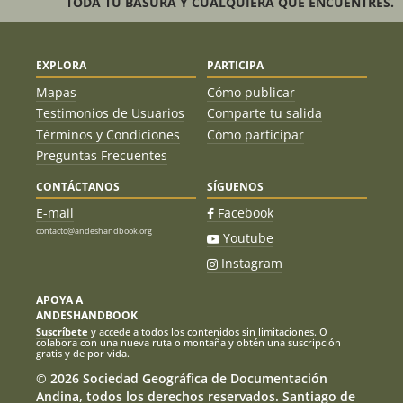
TODA TU BASURA Y CUALQUIERA QUE ENCUENTRES.
EXPLORA
PARTICIPA
Mapas
Cómo publicar
Testimonios de Usuarios
Comparte tu salida
Términos y Condiciones
Cómo participar
Preguntas Frecuentes
CONTÁCTANOS
SÍGUENOS
E-mail
Facebook
contacto@andeshandbook.org
Youtube
Instagram
APOYA A
ANDESHANDBOOK
Suscríbete
y accede a todos los contenidos sin limitaciones. O
colabora con una nueva ruta o montaña y obtén una suscripción
gratis y de por vida.
© 2026 Sociedad Geográfica de Documentación
Andina, todos los derechos reservados. Santiago de