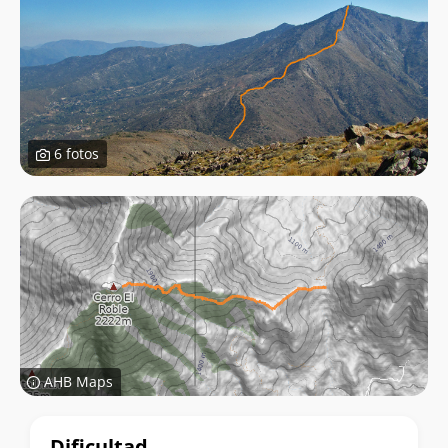
6 fotos
AHB Maps
Datos
Dificultad