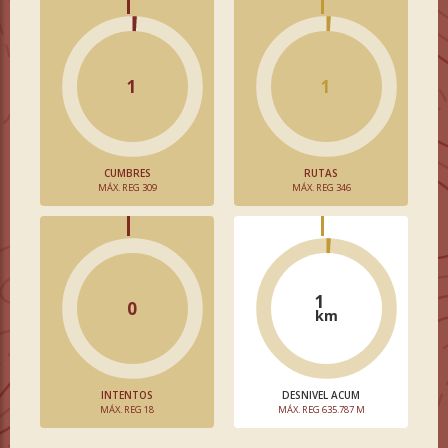
1
1
CUMBRES
RUTAS
MÁX. REG 309
MÁX. REG 346
1
0
km
INTENTOS
DESNIVEL ACUM
MÁX. REG 18
MÁX. REG 635.787 M