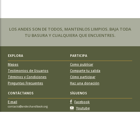
LOS ANDES SON DE TODOS, MANTENLOS LIMPIOS. BAJA TODA
TU BASURA Y CUALQUIERA QUE ENCUENTRES.
EXPLORA
PARTICIPA
Mapas
Como publicar
Testimonios de Usuarios
Comparte tu salida
Términos y Condiciones
Cómo participar
Preguntas Frecuentes
Haz una donación
CONTÁCTANOS
SÍGUENOS
E-mail
Facebook
contacto@andeshandbook.org
Youtube
Instagram
APOYA A ANDESHANDBOOK
Suscríbete
y accede a todos los contenidos sin limitaciones. O colabora
con una nueva ruta o montaña y obtén una suscripción gratis y de por vida.