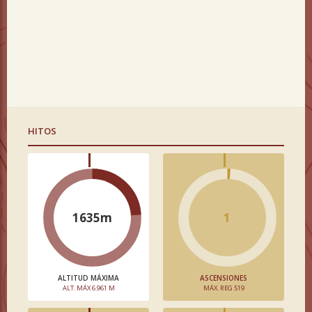
HITOS
1635m
1
ALTITUD MÁXIMA
ASCENSIONES
ALT. MÁX 6.961 M
MÁX. REG 519