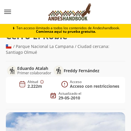
Montaña
Cerro El Roble
Ten acceso ilimitado a todos los contenidos de Andeshandbook.
Comienza aquí tu prueba gratuita.
(2.222m)
Cerro El Roble
/ Parque Nacional La Campana / Ciudad cercana:
Santiago Olmué
Eduardo Atalah
Freddy Fernández
Primer colaborador
Altitud
Acceso
2.222m
Acceso con restricciones
Actualizado el
29-05-2010