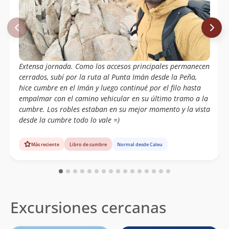
Barbara Urbina, Karen Perez, Jonathan
31/10/14
Donaide E Ilén Sáez Del Cua De Valpo.
Álvaro Vivanco
14/09/14
Paulo Cox
06/09/14
Extensa jornada. Como los accesos principales permanecen
cerrados, subí por la ruta al Punta Imán desde la Peña,
Sebastian Escalona Quiero
19/07/14
hice cumbre en el Imán y luego continué por el filo hasta
empalmar con el camino vehicular en su último tramo a la
Maximiliano García, Magdalena Gómez,
15/06/14
cumbre. Los robles estaban en su mejor momento y la vista
Andrés Leslie, Ignacio Quiroz
desde la cumbre todo lo vale =)
Eduardo Garay
04/05/14
Más reciente
Libro de cumbre
Normal desde Caleu
Manuel Castro Carnot.
04/08/13
Antonia Perelló, Bernardita Correa,
21/05/13
Martín Montes, José Antonio Mena
Excursiones cercanas
José Guridi
11/05/13
Jose Guridi