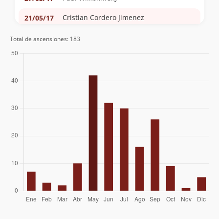
Cristian Cordero Jimenez
21/05/17
Marcela Fuentes
20/05/17
Total de ascensiones: 183
Carlos Guerrero
07/05/17
Manuel S. Pinilla Molina
29/10/16
Esteban Morales
29/10/16
Caro Reyes
24/09/16
Paula Fernández
31/07/16
Héctor Fernández
Jmn Mjn
23/07/16
Orlando Carrazana
09/07/16
Andres Ojeda
07/07/16