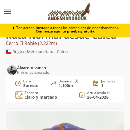
Montaña
Cerro El Roble
Normal desde Caleu
Ten acceso ilimitado a todos los contenidos de Andeshandbook.
Comienza aquí tu prueba gratuita.
Ruta Normal desde Caleu
Cerro El Roble (2.222m)
Región Metropolitana, Caleu
Álvaro Vivanco
Primer colaborador
Cara
Desnivel
Jornadas
Sureste
1.100m
1
Sendero
Actualizado el
Claro y marcado
26-04-2026