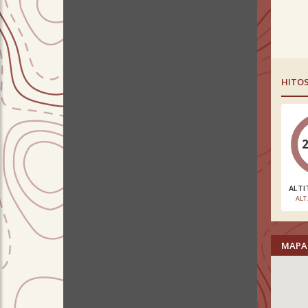
HITO
ALTI
ALT
MAPA 