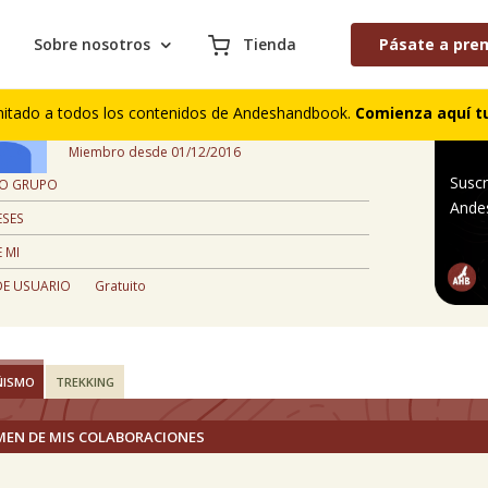
Sobre nosotros
Tienda
Pásate a pre
Manuel S. Pinilla Molina
mitado a todos los contenidos de Andeshandbook.
Comienza aquí tu
, Chile
Miembro desde 01/12/2016
Suscr
 O GRUPO
Ande
ESES
 MI
DE USUARIO
Gratuito
ÑISMO
TREKKING
MEN DE MIS COLABORACIONES