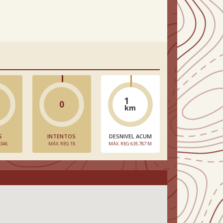
1
0
km
S
INTENTOS
DESNIVEL ACUM
 346
MÁX. REG 18
MÁX. REG 635.787 M