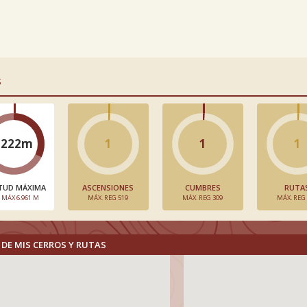
S
2222m
1
1
1
TUD MÁXIMA
ASCENSIONES
CUMBRES
RUTA
. MÁX 6.961 M
MÁX. REG 519
MÁX. REG 309
MÁX. REG
DE MIS CERROS Y RUTAS