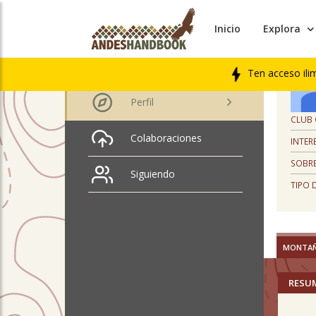
Inicio
Explora
PERFIL
Manuel S. Pinilla
Molina
Ten acceso ili
Perfil
CLUB
Colaboraciones
INTER
SOBRE
Siguiendo
TIPO 
MONTA
RESU