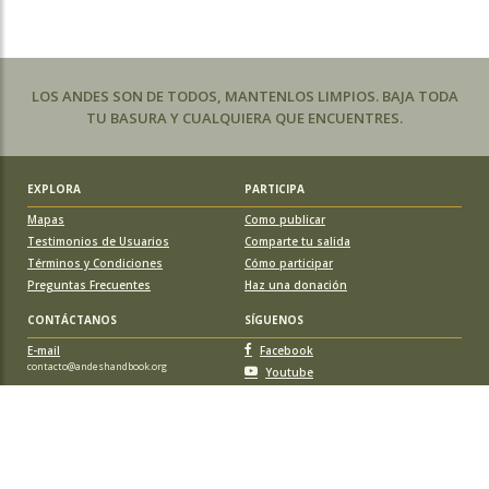
LOS ANDES SON DE TODOS, MANTENLOS LIMPIOS. BAJA TODA
TU BASURA Y CUALQUIERA QUE ENCUENTRES.
EXPLORA
PARTICIPA
Mapas
Como publicar
Testimonios de Usuarios
Comparte tu salida
Términos y Condiciones
Cómo participar
Preguntas Frecuentes
Haz una donación
CONTÁCTANOS
SÍGUENOS
E-mail
Facebook
contacto@andeshandbook.org
Youtube
Instagram
APOYA A ANDESHANDBOOK
Suscríbete
y accede a todos los contenidos sin limitaciones. O colabora
con una nueva ruta o montaña y obtén una suscripción gratis y de por vida.