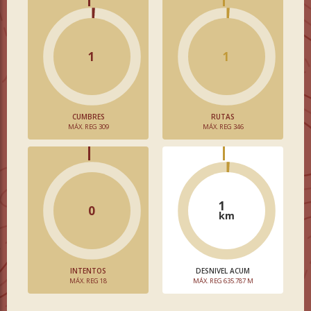
1
1
CUMBRES
RUTAS
MÁX. REG 309
MÁX. REG 346
1
0
km
INTENTOS
DESNIVEL ACUM
MÁX. REG 18
MÁX. REG 635.787 M