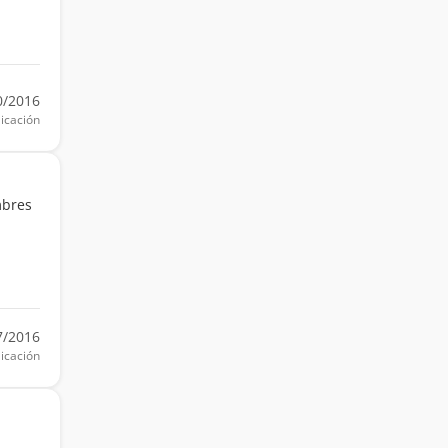
0/2016
icación
mbres
7/2016
icación