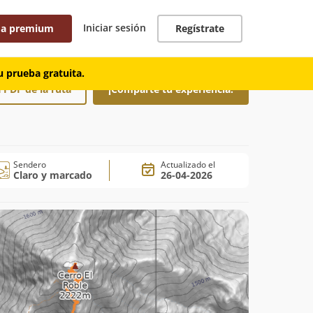
Iniciar sesión
 a premium
Regístrate
 prueba gratuita.
 PDF de la ruta
¡Comparte tu experiencia!
Sendero
Actualizado el
Claro y marcado
26-04-2026