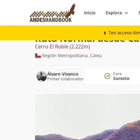
Inicio
Explora
Montaña
Cerro El Roble
Normal desde
Ten acceso ili
Ruta Normal desde Ca
Cerro El Roble (2.222m)
Región Metropolitana, Caleu
Álvaro Vivanco
Cara
Sureste
Primer colaborador