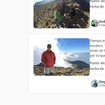
Punto al
Fecha de 
And
Chil
Tiempo es
sendero. 
están en 
por lo qu
Punto al
Fecha de 
Die
Chil