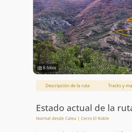
8 fotos
Descripción de la ruta
Tracks y m
Estado actual de la rut
Normal desde Caleu | Cerro El Roble