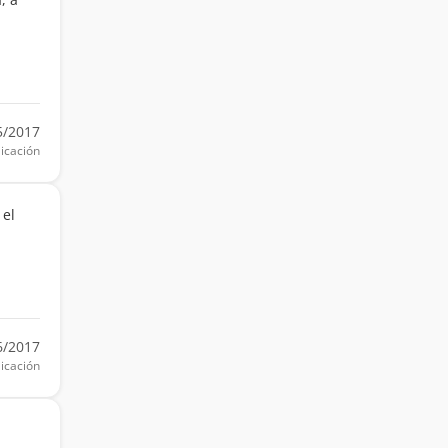
5/2017
icación
 el
6/2017
icación