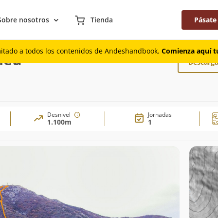
Sobre nosotros
Tienda
Pásate
 Caleu
mitado a todos los contenidos de Andeshandbook.
Comienza aquí tu
leu
Descarga
Desnivel
Jornadas
1.100m
1