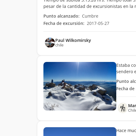
pesar de la cantidad de excursionistas en la 
Punto alcanzado:
Cumbre
Fecha de excursión:
2017-05-27
Paul Wilkomirsky
chile
Estaba co
sendero e
Punto al
Fecha de 
Mar
Chil
Hace much