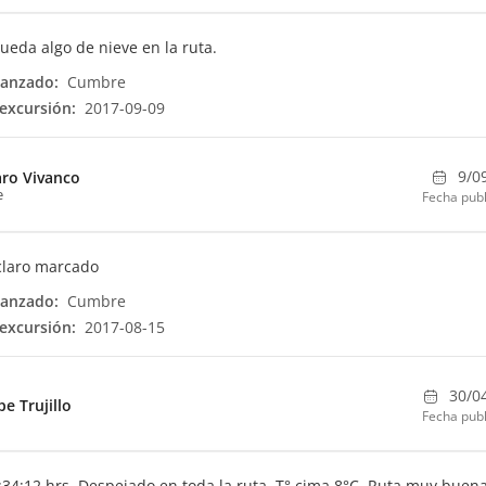
ueda algo de nieve en la ruta.
canzado:
Cumbre
excursión:
2017-09-09
9/0
aro Vivanco
e
Fecha publ
claro marcado
canzado:
Cumbre
excursión:
2017-08-15
30/0
pe Trujillo
Fecha publ
:34:12 hrs. Despejado en toda la ruta. T° cima 8°C. Ruta muy buena