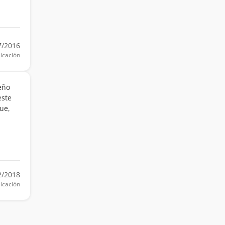
7/2016
icación
eño
este
ue,
2/2018
icación