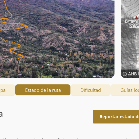
AHB 
apa
Estado de la ruta
Dificultad
Guías lo
a
Reportar estado d