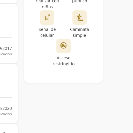
realizar con
público
niños
Señal de
Caminata
celular
simple
9/2017
icación
Acceso
restringido
4/2020
icación
, a