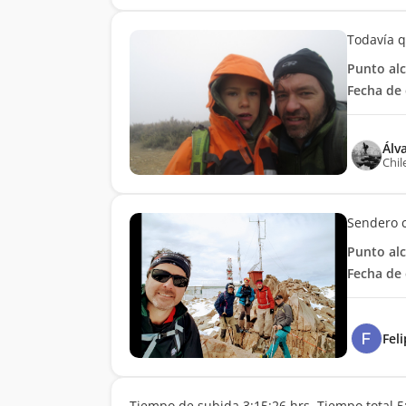
Todavía q
Punto al
Fecha de 
Álv
Chil
Sendero 
Punto al
Fecha de 
Feli
Tiempo de subida 3:15:26 hrs. Tiempo total 5