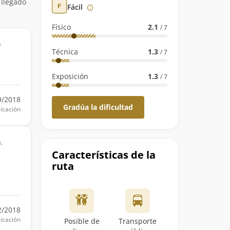
 llegado
Fácil
Físico
2.1
/ 7
o
Técnica
1.3
/ 7
Exposición
1.3
/ 7
9/2018
Gradúa la dificultad
icación
.
Características de la
ruta
2/2018
icación
Posible de
Transporte