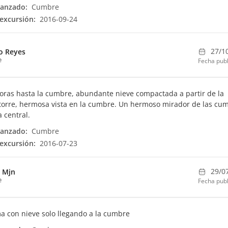
canzado:
Cumbre
excursión:
2016-09-24
27/1
o Reyes
e
Fecha publ
oras hasta la cumbre, abundante nieve compactada a partir de la
orre, hermosa vista en la cumbre. Un hermoso mirador de las cu
a central.
canzado:
Cumbre
excursión:
2016-07-23
29/0
 Mjn
e
Fecha publ
a con nieve solo llegando a la cumbre