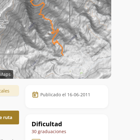
Maps
Datos
cales
Publicado el 16-06-2011
de
la
e ruta
ruta
Dificultad
30 graduaciones