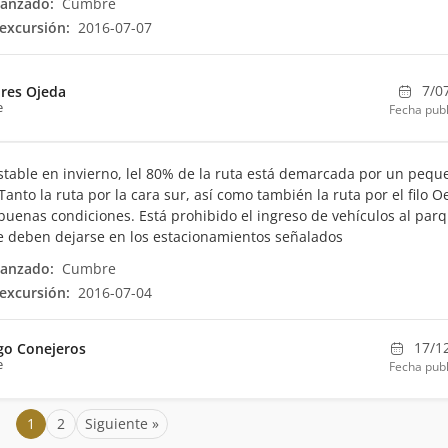
canzado:
Cumbre
excursión:
2016-07-07
7/0
res Ojeda
e
Fecha publ
table en invierno, lel 80% de la ruta está demarcada por un pequ
Tanto la ruta por la cara sur, así como también la ruta por el filo O
buenas condiciones. Está prohibido el ingreso de vehículos al parq
e deben dejarse en los estacionamientos señalados
canzado:
Cumbre
excursión:
2016-07-04
17/1
go Conejeros
e
Fecha publ
1
2
Siguiente »