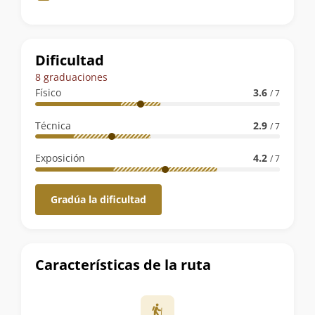
de
la
ruta
Dificultad
8 graduaciones
Físico
3.6
/ 7
Técnica
2.9
/ 7
Exposición
4.2
/ 7
Gradúa la dificultad
Características de la ruta