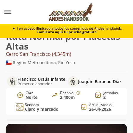
Montaña
Cerro San Francisco
Normal por Placetas A
Ten acceso ilimitado a todos los contenidos de Andeshandbook.
Comienza aquí tu prueba gratuita.
Ruta Normal por Placetas
Altas
Cerro San Francisco (4.345m)
Región Metropolitana, Río Yeso
Francisco Urzúa Infante
Joaquin Baranao Diaz
Primer colaborador
Cara
Desnivel
Jornadas
Norte
2.400m
2
Sendero
Actualizado el
Claro y marcado
26-04-2026