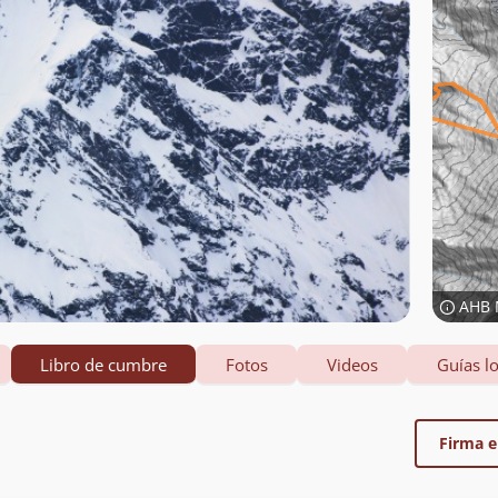
AHB 
Libro de cumbre
Fotos
Videos
Guías lo
Firma el