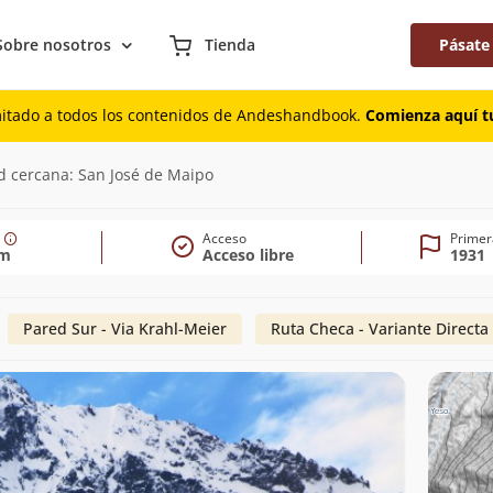
Sobre nosotros
Tienda
Pásate
mitado a todos los contenidos de Andeshandbook.
Comienza aquí tu
45m)
d cercana: San José de Maipo
Acceso
Primer
5m
Acceso libre
1931
Pared Sur - Via Krahl-Meier
Ruta Checa - Variante Directa