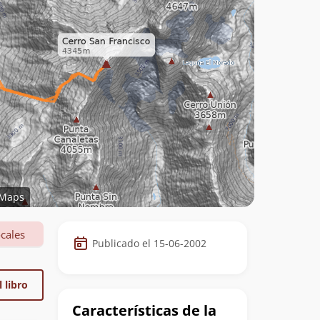
Maps
Datos
cales
Publicado el 15-06-2002
de
la
 libro
cumbre
Características de la