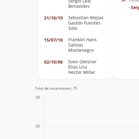
Sergio Leal
Benavides
∙
Ser
Sebastián Mejías
21/10/19
Gastón Fuentes
Soto
Franklin Hans
15/07/18
Salinas
Montenegro
Sven Gleisner
02/10/08
Elias Lira
Hector Millar
Sven Gleisner
20/04/08
Total de ascensiones: 75
Elias Lira
Rodrigo Medina
02/03/08
Eduardo Atalah
12/12/04
Álvaro Vivanco
Michael Cantzler
18/06/04
Edison Acuña