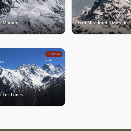
o Morado
Cerro Mirador del Morado
Cumbre
o Los Lunes