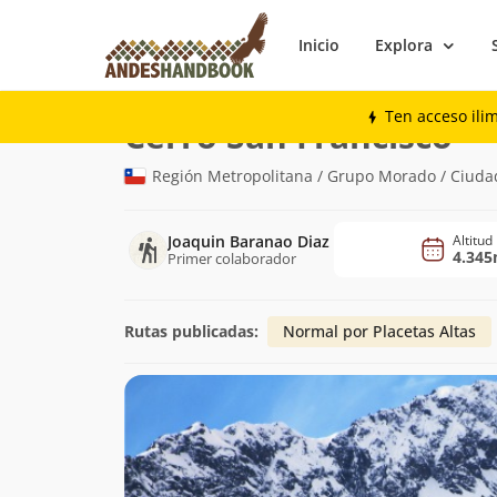
Inicio
Explora
Montaña
Cerro San Francisco
Ten acceso ili
(4.3
Cerro San Francisco
Región Metropolitana / Grupo Morado / Ciuda
Joaquin Baranao Diaz
Altitud
4.34
Primer colaborador
Rutas publicadas:
Normal por Placetas Altas