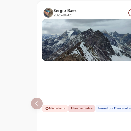
Julio Garreaud
09/04/66
Sergio Baez
2026-06-05
Oscar Zelaya,
30/12/58
Ricardo Aguayo,
Hilda Aguayo,
Domingo San
Martin, Patricio
Rodrã­guez,
Roberto Harris Y
Maximino
Fernandez. (Nays)
Sergio
31/10/49
Kunstmann
Ludwig Krahl
09/12/45
Eberhard Meier
Eberhard Meier
09/12/43
Ludwig Krahl
Más reciente
Libro de cumbre
Normal por Placetas Alta
Albrecht Maass
04/01/31