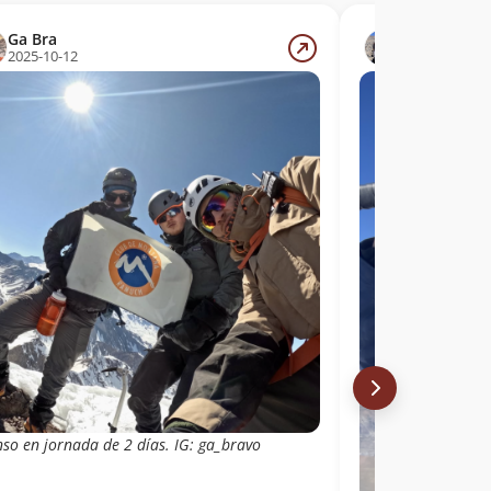
Ga Bra
Rodrigo Ma
2025-10-12
2024-10-19
nso en jornada de 2 días. IG: ga_bravo