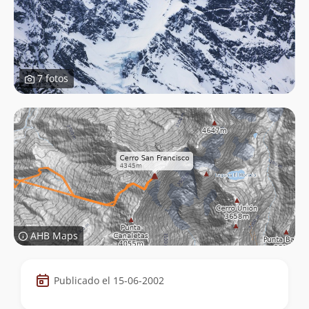
7 fotos
AHB Maps
Datos
Publicado el 15-06-2002
de