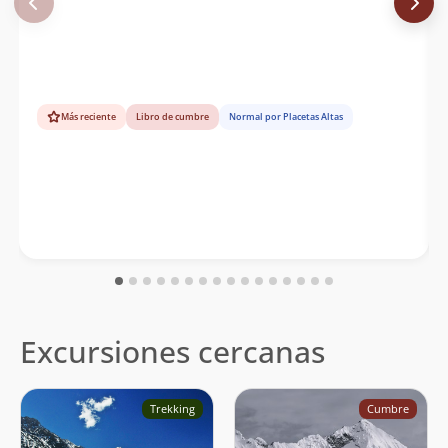
Eberhard Meier
Eberhard Meier
09/12/43
Ludwig Krahl
Albrecht Maass
04/01/31
Más reciente
Libro de cumbre
Normal por Placetas Altas
Excursiones cercanas
Trekking
Cumbre