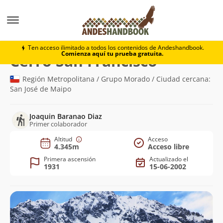
Montaña
Cerro San Francisco
Ten acceso ilimitado a todos los contenidos de Andeshandbook.
Comienza aquí tu prueba gratuita.
(4.345m)
Cerro San Francisco
Región Metropolitana / Grupo Morado / Ciudad cercana:
San José de Maipo
Joaquin Baranao Diaz
Primer colaborador
Altitud
Acceso
4.345m
Acceso libre
Primera ascensión
Actualizado el
1931
15-06-2002