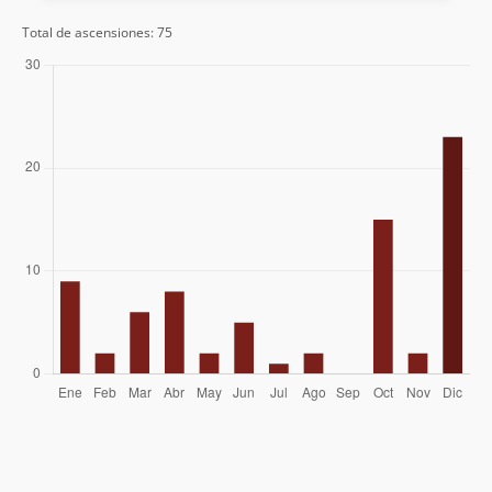
21/10/19
Gastón Fuentes Soto
Total de ascensiones: 75
Franklin Hans Salinas Montenegro
15/07/18
Sven Gleisner
02/10/08
Elias Lira
Hector Millar
Sven Gleisner
20/04/08
Elias Lira
Rodrigo Medina
02/03/08
Eduardo Atalah
12/12/04
Álvaro Vivanco
Michael Cantzler
18/06/04
Edison Acuña
Miguel Yaksic
07/12/02
Joaquin Baranao Diaz
23/12/01
Fernando Millar
20/01/01