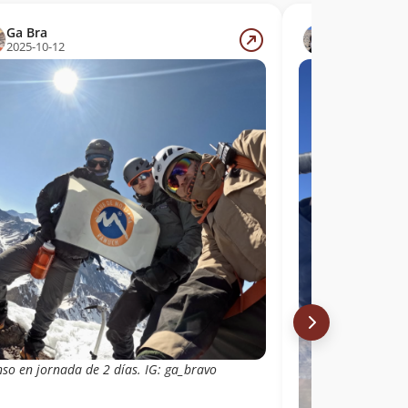
Ga Bra
Rodrigo Ma
2025-10-12
2024-10-19
nso en jornada de 2 días. IG: ga_bravo