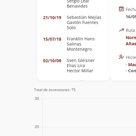
Sergio Leal
Benavides
Fech
16/0
Sebastián Mejías
21/10/19
Gastón Fuentes
Soto
Ruta
Norm
Franklin Hans
15/07/18
Alta
Salinas
Montenegro
Hici
Sven Gleisner
02/10/08
∙
Mau
Elias Lira
Hector Millar
∙ Co
Sven Gleisner
20/04/08
Elias Lira
Total de ascensiones: 75
Rodrigo Medina
02/03/08
Eduardo Atalah
12/12/04
Álvaro Vivanco
Michael Cantzler
18/06/04
Edison Acuña