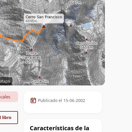
Maps
Datos
cales
Publicado el 15-06-2002
de
la
 libro
cumbre
Características de la