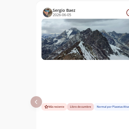
Julio Garreaud
09/04/66
Sergio Baez
2026-06-05
Oscar Zelaya,
30/12/58
Ricardo Aguayo,
Hilda Aguayo,
Domingo San
Martin, Patricio
Rodrã­guez,
Roberto Harris Y
Maximino
Fernandez. (Nays)
Sergio
31/10/49
Kunstmann
Ludwig Krahl
09/12/45
Eberhard Meier
Eberhard Meier
09/12/43
Ludwig Krahl
Más reciente
Libro de cumbre
Normal por Placetas Alta
Albrecht Maass
04/01/31