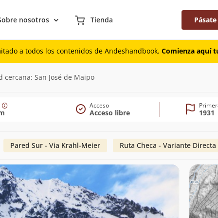
Sobre nosotros
Tienda
Pásate
mitado a todos los contenidos de Andeshandbook.
Comienza aquí tu
45m)
d cercana: San José de Maipo
Acceso
Primer
5m
Acceso libre
1931
Pared Sur - Via Krahl-Meier
Ruta Checa - Variante Directa