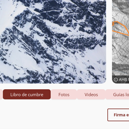
AHB 
Libro de cumbre
Fotos
Videos
Guías lo
Firma el