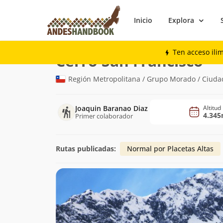
Inicio
Explora
Montaña
Cerro San Francisco
Ten acceso ili
(4.3
Cerro San Francisco
Región Metropolitana / Grupo Morado / Ciuda
Joaquin Baranao Diaz
Altitud
4.34
Primer colaborador
Rutas publicadas:
Normal por Placetas Altas