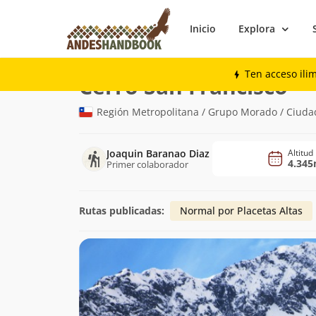
Inicio
Explora
Montaña
Cerro San Francisco
Ten acceso ili
(4.3
Cerro San Francisco
Región Metropolitana / Grupo Morado / Ciuda
Joaquin Baranao Diaz
Altitud
4.34
Primer colaborador
Rutas publicadas:
Normal por Placetas Altas