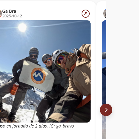
Ga Bra
Rodrigo Ma
2025-10-12
2024-10-19
nso en jornada de 2 días. IG: ga_bravo