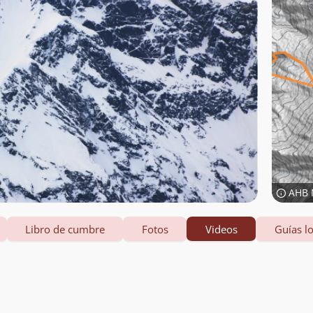
AHB 
Libro de cumbre
Fotos
Videos
Guías lo