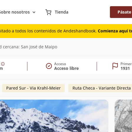
Sobre nosotros
Tienda
Pásate
mitado a todos los contenidos de Andeshandbook.
Comienza aquí tu
45m)
d cercana: San José de Maipo
Acceso
Primer
5m
Acceso libre
1931
Pared Sur - Via Krahl-Meier
Ruta Checa - Variante Directa