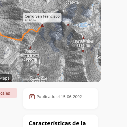
Maps
Datos
cales
Publicado el 15-06-2002
de
la
cumbre
Características de la