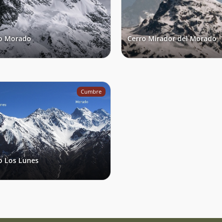
o Morado
Cerro Mirador del Morado
Cumbre
o Los Lunes