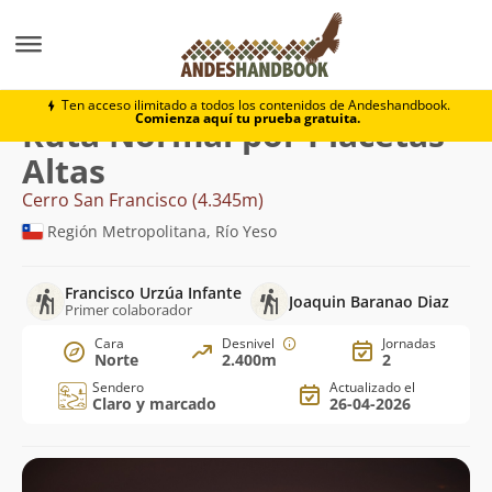
Montaña
Cerro San Francisco
Normal por Placetas A
Ten acceso ilimitado a todos los contenidos de Andeshandbook.
Comienza aquí tu prueba gratuita.
Ruta Normal por Placetas
Altas
Cerro San Francisco (4.345m)
Región Metropolitana, Río Yeso
Francisco Urzúa Infante
Joaquin Baranao Diaz
Primer colaborador
Cara
Desnivel
Jornadas
Norte
2.400m
2
Sendero
Actualizado el
Claro y marcado
26-04-2026