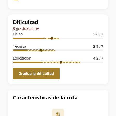
de
la
ruta
Dificultad
8 graduaciones
Físico
3.6
/ 7
Técnica
2.9
/ 7
Exposición
4.2
/ 7
Gradúa la dificultad
Características de la ruta