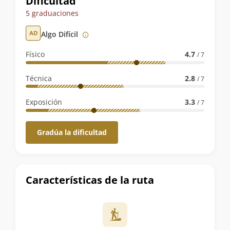
Dificultad
de
5 graduaciones
la
Algo Difícil
ruta
Físico
4.7
/ 7
Técnica
2.8
/ 7
Exposición
3.3
/ 7
Gradúa la dificultad
Características de la ruta