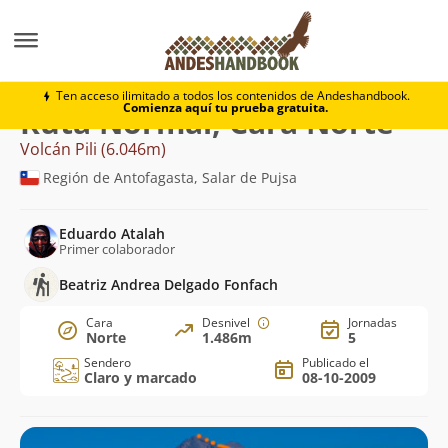
Montaña
Volcán Pili
Normal, Cara Norte
Ten acceso ilimitado a todos los contenidos de Andeshandbook.
Comienza aquí tu prueba gratuita.
Ruta Normal, Cara Norte
Volcán Pili (6.046m)
Región de Antofagasta, Salar de Pujsa
Eduardo Atalah
Primer colaborador
Beatriz Andrea Delgado Fonfach
Cara
Desnivel
Jornadas
Norte
1.486m
5
Sendero
Publicado el
Claro y marcado
08-10-2009