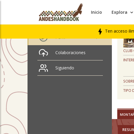
Inicio
Explora
PERFIL
Héctor Ruiz Astorquiza
Ten acceso ili
Perfil
CLUB
Colaboraciones
INTER
Siguiendo
SOBRE
TIPO 
MONTA
RESU