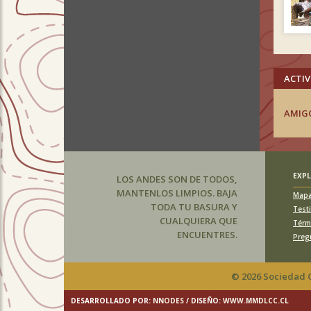
ACTIV
AMIG
EXP
LOS ANDES SON DE TODOS,
MANTENLOS LIMPIOS. BAJA
Map
TODA TU BASURA Y
Test
CUALQUIERA QUE
Térm
ENCUENTRES.
Preg
© 2026 Sociedad G
DESARROLLADO POR:
NNODES
/ DISEÑO:
WWW.MMDLCC.CL