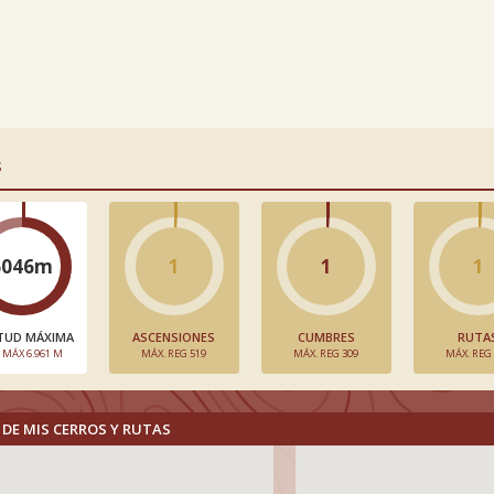
S
6046m
1
1
1
TUD MÁXIMA
ASCENSIONES
CUMBRES
RUTA
. MÁX 6.961 M
MÁX. REG 519
MÁX. REG 309
MÁX. REG
DE MIS CERROS Y RUTAS