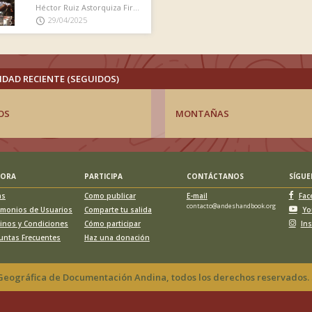
Héctor Ruiz Astorquiza Firmó el libro de cumbre
29/04/2025
IDAD RECIENTE (SEGUIDOS)
OS
MONTAÑAS
LORA
PARTICIPA
CONTÁCTANOS
SÍGU
as
Como publicar
E-mail
Fac
contacto@andeshandbook.org
imonios de Usuarios
Comparte tu salida
Yo
inos y Condiciones
Cómo participar
In
untas Frecuentes
Haz una donación
eográfica de Documentación Andina, todos los derechos reservados. 