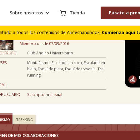
Sobre nosotros
Tienda
Pásate a pre
Héctor Ruiz Astorquiza
mitado a todos los contenidos de Andeshandbook.
Comienza aquí tu
,
Miembro desde 07/09/2016
 O GRUPO
Club Andino Universitario
ESES
Montañismo, Escalada en roca, Escalada en
hielo, Esquí de pista, Esquí de travesía, Trail
running
 MI
DE USUARIO
Suscriptor mensual
ÑISMO
TREKKING
MEN DE MIS COLABORACIONES