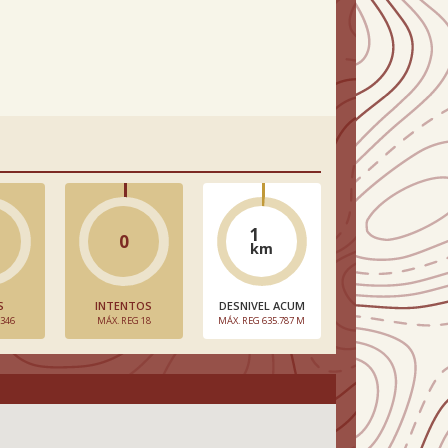
1
0
km
S
INTENTOS
DESNIVEL ACUM
 346
MÁX. REG 18
MÁX. REG 635.787 M