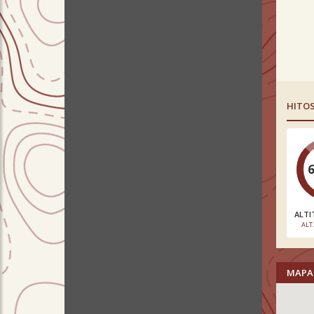
HITO
ALTI
ALT
MAPA 