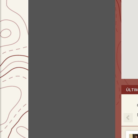
ÚLTI
Pre