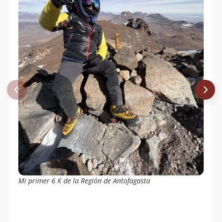
Jean-Claude Piessevaux - Adrian
10/11/09
Germishuizen
Mauricio Retamal
12/10/09
Beatriz Andrea Delgado Fonfach
23/05/09
Sergio Kunstmann
24/10/71
Mi primer 6 K de la Región de Antofagasta