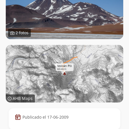
2 fotos
AHB Maps
Datos
Publicado el 17-06-2009
de