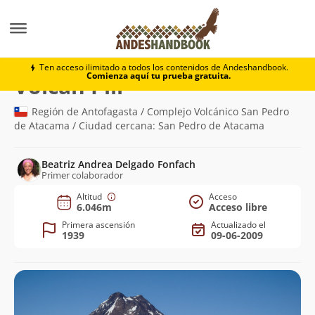
Montaña
Volcán Pili
Ten acceso ilimitado a todos los contenidos de Andeshandbook.
Comienza aquí tu prueba gratuita.
(6.046m)
Volcán Pili
Región de Antofagasta / Complejo Volcánico San Pedro
de Atacama / Ciudad cercana: San Pedro de Atacama
Beatriz Andrea Delgado Fonfach
Primer colaborador
Altitud
Acceso
6.046m
Acceso libre
Primera ascensión
Actualizado el
1939
09-06-2009