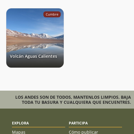
Cumbre
Volcán Aguas Calientes
LOS ANDES SON DE TODOS, MANTENLOS LIMPIOS. BAJA
TODA TU BASURA Y CUALQUIERA QUE ENCUENTRES.
EXPLORA
PARTICIPA
Mapas
Cómo publicar