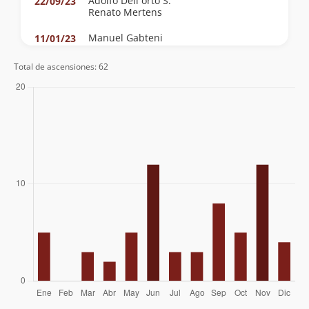
Adolfo Dell´orto S.
22/09/23
Renato Mertens
Manuel Gabteni
11/01/23
Anne Moreno Arrue
20/12/22
Total de ascensiones: 62
Diego De La Fuente
27/03/22
Juan Pablo Yañez Polidori
11/09/21
Heraldo Droguett
05/01/20
Nelson Madrid
04/08/19
David Alexis Tapia Orellana
30/06/19
Juan Pablo Yañez Polidori
14/11/17
Lautaro Bustamante Jeldres
30/11/16
Francisco Fernandez
04/08/16
Víctor Alex Trinidad Vega