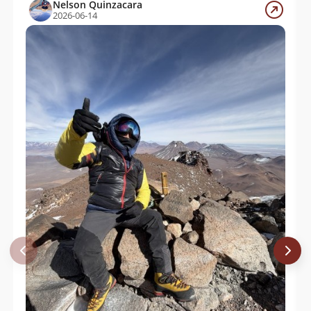
Nelson Quinzacara
Michael Dumke
12/05/11
2026-06-14
Michael Cantzler
Gael Archambeau - Hauke Kuehl -
05/09/10
Michael Jenkner
Gustavo Bustamante Guldman,
21/07/10
Alejandro Bustos Q, Jorge Corante.
Jean-Claude Piessevaux - Adrian
10/11/09
Germishuizen
Mauricio Retamal
12/10/09
Beatriz Andrea Delgado Fonfach
23/05/09
Sergio Kunstmann
24/10/71