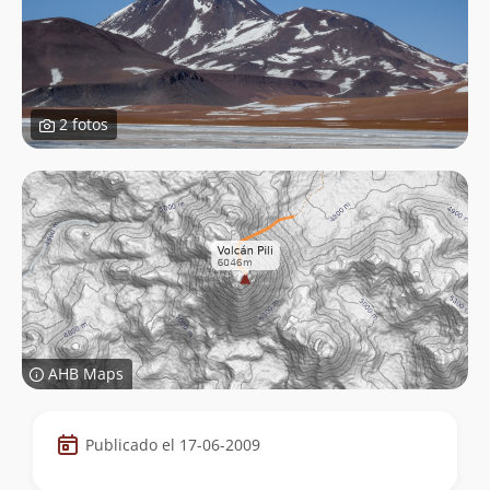
2 fotos
AHB Maps
Datos
Publicado el 17-06-2009
de