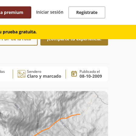
Iniciar sesión
 a premium
Regístrate
 prueba gratuita.
 PDF de la ruta
¡Comparte tu experiencia!
das
Sendero
Publicado el
Claro y marcado
08-10-2009