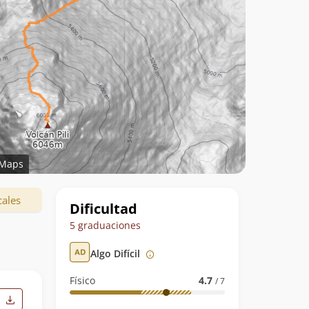
Maps
Datos
cales
Dificultad
de
5 graduaciones
la
Algo Difícil
ruta
Físico
4.7
/ 7