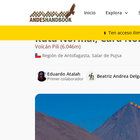
Inicio
Explora
Montaña
Volcán Pili
Normal, Cara Nor
Ten acceso ili
Ruta Normal, Cara No
Volcán Pili (6.046m)
Región de Antofagasta, Salar de Pujsa
Eduardo Atalah
Beatriz Andrea Del
Primer colaborador