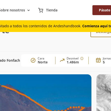
Sobre nosotros
Tienda
Pásate
te
mitado a todos los contenidos de Andeshandbook.
Comienza aquí tu
rte
Descarga
Cara
Desnivel
Jorna
gado Fonfach
Norte
1.486m
5