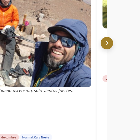
Libro de cumbre
Nor
uena ascension, solo vientos fuertes.
o de cumbre
Normal, Cara Norte