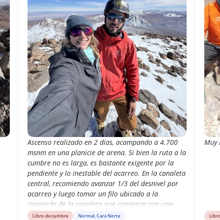
Ascenso realizado en 2 días, acampando a 4.700
Muy b
msnm en una planicie de arena. Si bien la ruta a la
cumbre no es larga, es bastante exigente por la
pendiente y lo inestable del acarreo. En la canaleta
central, recomiendo avanzar 1/3 del desnivel por
acarreo y luego tomar un filo ubicado a la
izquierda de la canaleta que comienza con una
gran roca. Este filo se sube principalmente
Libro de cumbre
Normal, Cara Norte
Libr