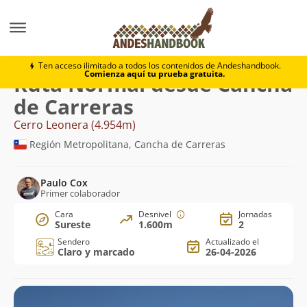
Montaña
Cerro Leonera
Normal desde Cancha de C
Ten acceso ilimitado a todos los contenidos de Andeshandbook.
Comienza aquí tu prueba gratuita.
Ruta Normal desde Cancha
de Carreras
Cerro Leonera (4.954m)
Región Metropolitana, Cancha de Carreras
Paulo Cox
Primer colaborador
Cara
Desnivel
Jornadas
Sureste
1.600m
2
Sendero
Actualizado el
Claro y marcado
26-04-2026