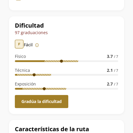
de
la
ruta
Dificultad
97 graduaciones
Fácil
Físico
3.7
/ 7
Técnica
2.1
/ 7
Exposición
2.7
/ 7
Gradúa la dificultad
Características de la ruta