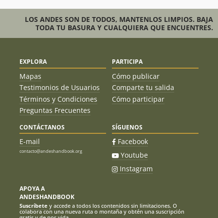
LOS ANDES SON DE TODOS, MANTENLOS LIMPIOS. BAJA
TODA TU BASURA Y CUALQUIERA QUE ENCUENTRES.
EXPLORA
PARTICIPA
Mapas
Cómo publicar
Testimonios de Usuarios
Comparte tu salida
Términos y Condiciones
Cómo participar
Preguntas Frecuentes
CONTÁCTANOS
SÍGUENOS
E-mail
Facebook
contacto@andeshandbook.org
Youtube
Instagram
APOYA A
ANDESHANDBOOK
Suscríbete
y accede a todos los contenidos sin limitaciones. O
colabora con una nueva ruta o montaña y obtén una suscripción
gratis y de por vida.