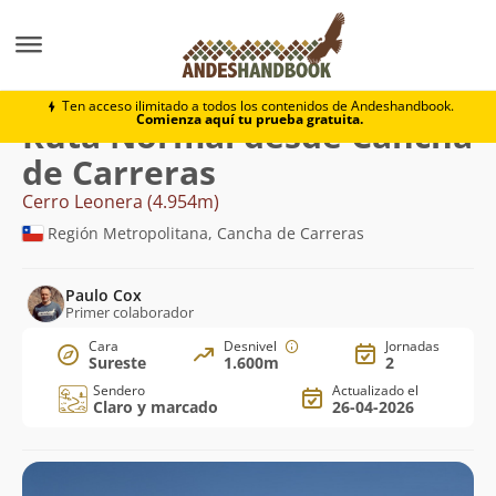
Montaña
Cerro Leonera
Normal desde Cancha de C
Ten acceso ilimitado a todos los contenidos de Andeshandbook.
Comienza aquí tu prueba gratuita.
Ruta Normal desde Cancha
de Carreras
Cerro Leonera (4.954m)
Región Metropolitana, Cancha de Carreras
Paulo Cox
Primer colaborador
Cara
Desnivel
Jornadas
Sureste
1.600m
2
Sendero
Actualizado el
Claro y marcado
26-04-2026