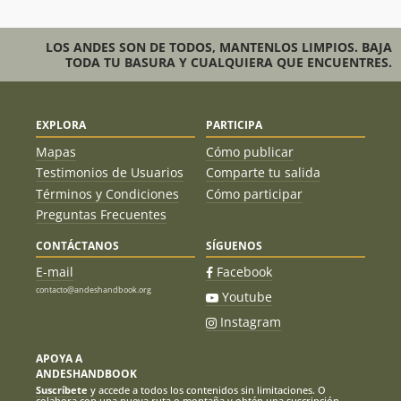
LOS ANDES SON DE TODOS, MANTENLOS LIMPIOS. BAJA
TODA TU BASURA Y CUALQUIERA QUE ENCUENTRES.
EXPLORA
PARTICIPA
Mapas
Cómo publicar
Testimonios de Usuarios
Comparte tu salida
Términos y Condiciones
Cómo participar
Preguntas Frecuentes
CONTÁCTANOS
SÍGUENOS
E-mail
Facebook
contacto@andeshandbook.org
Youtube
Instagram
APOYA A
ANDESHANDBOOK
Suscríbete
y accede a todos los contenidos sin limitaciones. O
colabora con una nueva ruta o montaña y obtén una suscripción