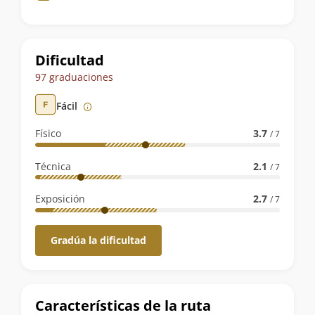
de
la
ruta
Dificultad
97 graduaciones
Fácil
Físico
3.7
/ 7
Técnica
2.1
/ 7
Exposición
2.7
/ 7
Gradúa la dificultad
Características de la ruta