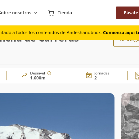
Sobre nosotros
Tienda
Pásate
 Cancha de Carreras
mitado a todos los contenidos de Andeshandbook.
Comienza aquí tu
ncha de Carreras
Descarga
Desnivel
Jornadas
1.600m
2