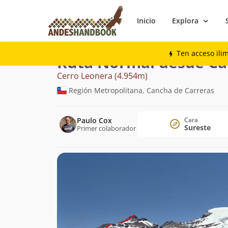
Inicio
Explora
Montaña
Cerro Leonera
Normal desde
Ten acceso ili
Ruta Normal desde Ca
Cerro Leonera (4.954m)
Región Metropolitana, Cancha de Carreras
Paulo Cox
Cara
Sureste
Primer colaborador