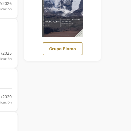
2/2026
icación
Grupo Plomo
1/2025
icación
1/2020
icación