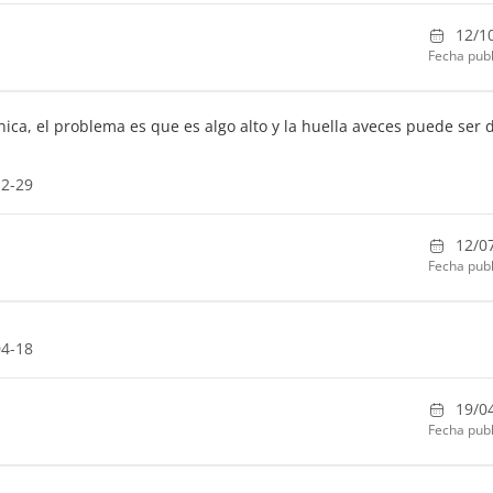
12/1
Fecha publ
nica, el problema es que es algo alto y la huella aveces puede ser di
12-29
12/0
Fecha publ
04-18
19/0
Fecha publ