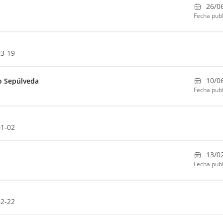
26/0
Fecha publ
03-19
10/0
o Sepúlveda
Fecha publ
01-02
13/0
Fecha publ
02-22