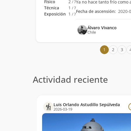
Físico
2
Ya no hace tanto frío como 
/ 7
Técnica
1
/ 7
Fecha de ascensión:
2020-
Exposición
1
/ 7
Álvaro Vivanco
Chile
1
2
3
Actividad reciente
Luis Orlando Astudillo Sepúlveda
2026-03-19