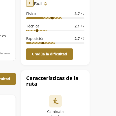
Fácil
Físico
3.7
/ 7
Técnica
2.1
/ 7
e es
Exposición
2.7
/ 7
pinismo
Gradúa la dificultad
Características de la
cultad
ruta
Caminata