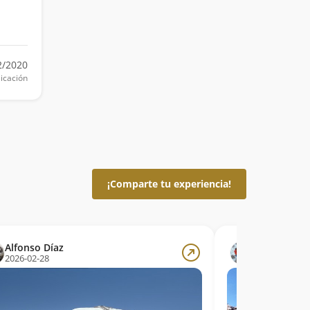
2/2020
icación
¡Comparte tu experiencia!
Alfonso Díaz
Cristian An
2026-02-28
2026-02-15