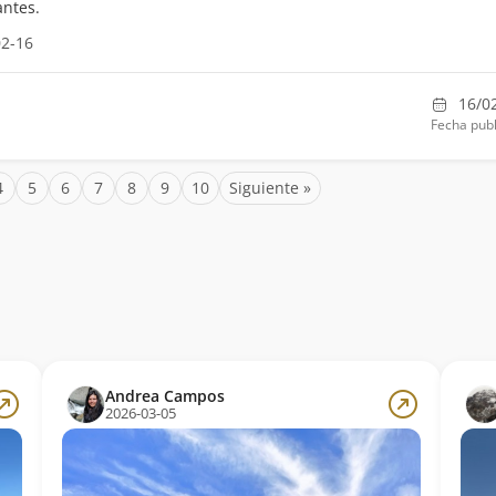
antes.
02-16
16/0
Fecha publ
4
5
6
7
8
9
10
Siguiente »
Andrea Campos
2026-03-05