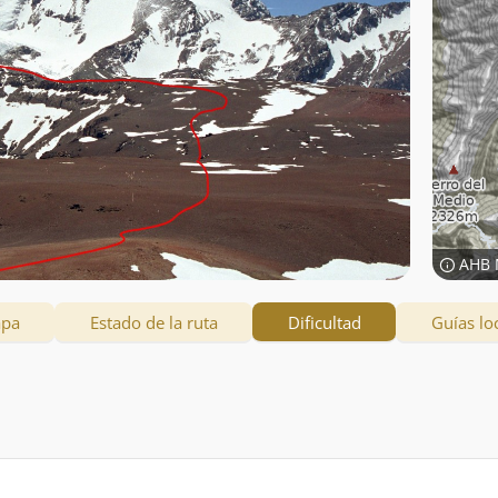
AHB 
apa
Estado de la ruta
Dificultad
Guías lo