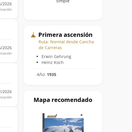
simple
6/2026
icación
Primera ascensión
Ruta: Normal desde Cancha
6/2026
de Carreras
icación
Erwin Gehrung
Heinz Koch
Año:
1935
2/2026
icación
Mapa recomendado