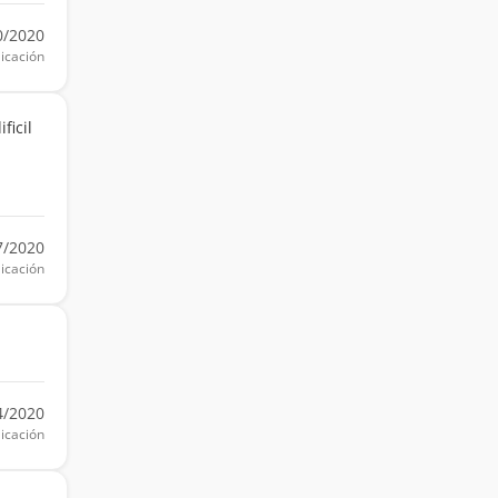
0/2020
icación
ficil
7/2020
icación
4/2020
icación