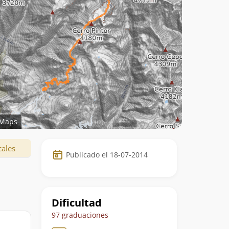
Maps
Datos
cales
Publicado el 18-07-2014
de
la
ruta
Dificultad
97 graduaciones