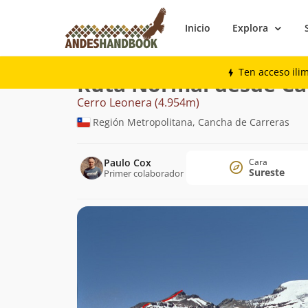
Inicio
Explora
Montaña
Cerro Leonera
Normal desde
Ten acceso ili
Ruta Normal desde Ca
Cerro Leonera (4.954m)
Región Metropolitana, Cancha de Carreras
Paulo Cox
Cara
Sureste
Primer colaborador