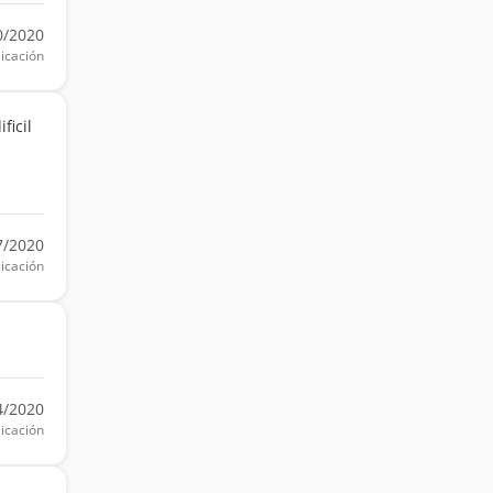
0/2020
icación
ficil
7/2020
icación
4/2020
icación