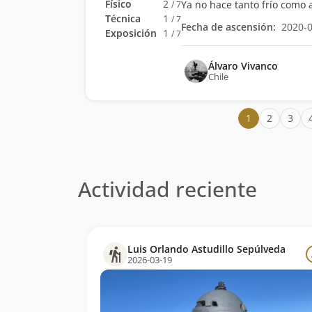
Físico
2
Ya no hace tanto frío como 
/ 7
Técnica
1
/ 7
Fecha de ascensión:
2020-
Exposición
1
/ 7
Álvaro Vivanco
Chile
1
2
3
Actividad reciente
Luis Orlando Astudillo Sepúlveda
2026-03-19