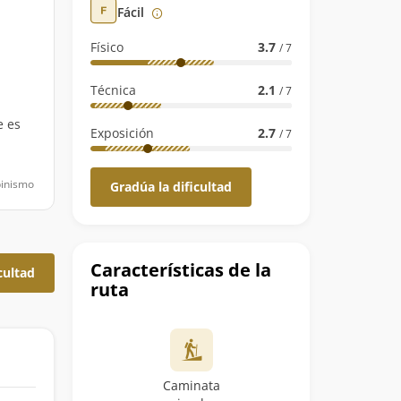
Fácil
Físico
3.7
/ 7
Técnica
2.1
/ 7
e es
Exposición
2.7
/ 7
pinismo
Gradúa la dificultad
Características de la
cultad
ruta
Caminata