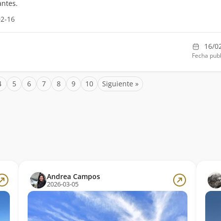
antes.
02-16
16/0
Fecha publ
4
5
6
7
8
9
10
Siguiente »
Andrea Campos
2026-03-05