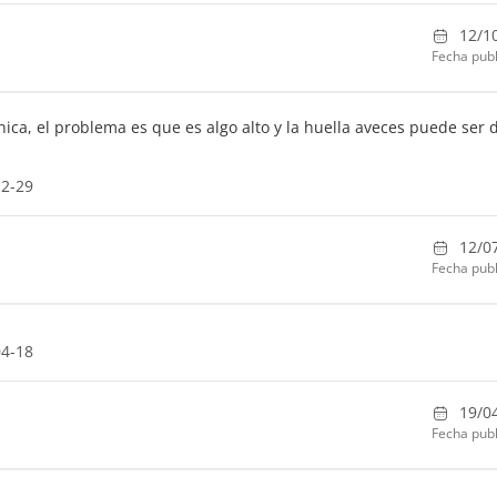
12/1
Fecha publ
nica, el problema es que es algo alto y la huella aveces puede ser di
12-29
12/0
Fecha publ
04-18
19/0
Fecha publ