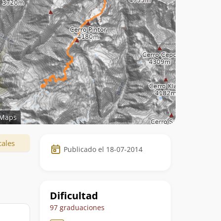
Maps
Datos
cales
Publicado el 18-07-2014
de
la
ruta
Dificultad
97 graduaciones