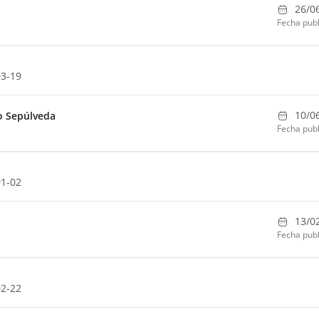
26/0
Fecha publ
03-19
10/0
o Sepúlveda
Fecha publ
01-02
13/0
Fecha publ
02-22