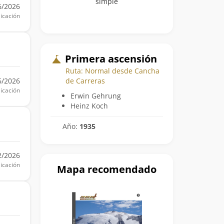
simple
6/2026
icación
Primera ascensión
Ruta: Normal desde Cancha
6/2026
de Carreras
icación
Erwin Gehrung
Heinz Koch
Año:
1935
2/2026
icación
Mapa recomendado