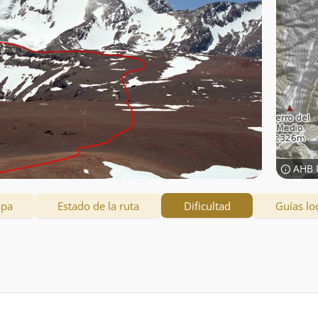
AHB 
apa
Estado de la ruta
Dificultad
Guías lo