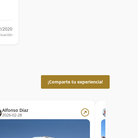
2/2020
icación
¡Comparte tu experiencia!
Alfonso Díaz
Cristian An
2026-02-28
2026-02-15