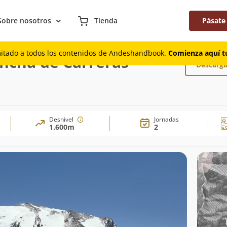
Sobre nosotros
Tienda
Pásate
 Cancha de Carreras
mitado a todos los contenidos de Andeshandbook.
Comienza aquí tu
ncha de Carreras
Descarga
Desnivel
Jornadas
1.600m
2