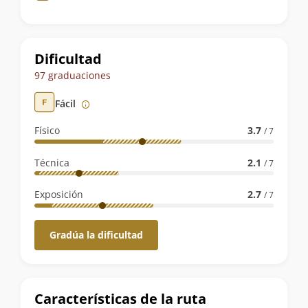
de
la
ruta
Dificultad
97 graduaciones
Fácil
Físico
3.7
/ 7
Técnica
2.1
/ 7
Exposición
2.7
/ 7
Gradúa la dificultad
Características de la ruta