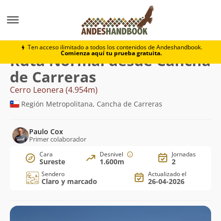
Montaña
Cerro Leonera
Normal desde Cancha de C
Ten acceso ilimitado a todos los contenidos de Andeshandbook.
Comienza aquí tu prueba gratuita.
Ruta Normal desde Cancha
de Carreras
Cerro Leonera (4.954m)
Región Metropolitana, Cancha de Carreras
Paulo Cox
Primer colaborador
Cara
Desnivel
Jornadas
Sureste
1.600m
2
Sendero
Actualizado el
Claro y marcado
26-04-2026