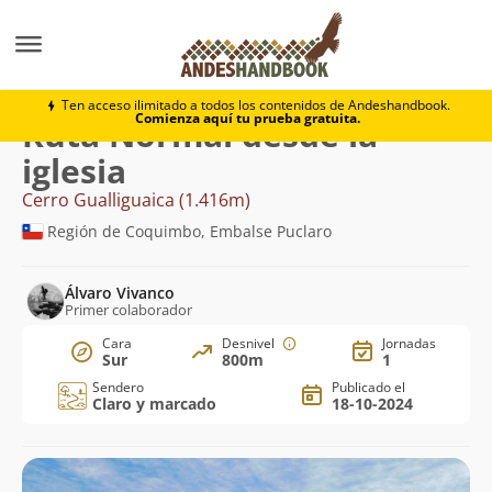
Montaña
Cerro Gualliguaica
Normal desde la iglesia
Ten acceso ilimitado a todos los contenidos de Andeshandbook.
Comienza aquí tu prueba gratuita.
Ruta Normal desde la
iglesia
Cerro Gualliguaica (1.416m)
Región de Coquimbo, Embalse Puclaro
Álvaro Vivanco
Primer colaborador
Cara
Desnivel
Jornadas
Sur
800m
1
Sendero
Publicado el
Claro y marcado
18-10-2024