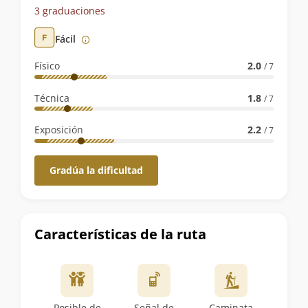
de
3 graduaciones
la
Fácil
ruta
Físico
2.0
/ 7
Técnica
1.8
/ 7
Exposición
2.2
/ 7
Gradúa la dificultad
Características de la ruta
Posible de
Señal de
Caminata