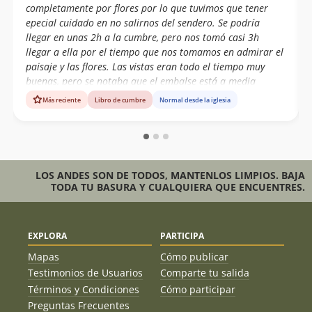
completamente por flores por lo que tuvimos que tener
epecial cuidado en no salirnos del sendero. Se podría
llegar en unas 2h a la cumbre, pero nos tomó casi 3h
llegar a ella por el tiempo que nos tomamos en admirar el
paisaje y las flores. Las vistas eran todo el tiempo muy
buenas, pero se notaba que el embalse está a media
capacidad. Cerro muy recomendable para hacer por el día
Más reciente
Libro de cumbre
Normal desde la iglesia
si es que se anda por la zona.
LOS ANDES SON DE TODOS, MANTENLOS LIMPIOS. BAJA
TODA TU BASURA Y CUALQUIERA QUE ENCUENTRES.
EXPLORA
PARTICIPA
Mapas
Cómo publicar
Testimonios de Usuarios
Comparte tu salida
Términos y Condiciones
Cómo participar
Preguntas Frecuentes