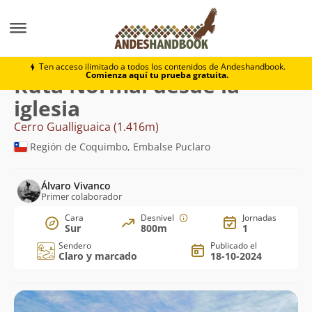
Montaña
Cerro Gualliguaica
Normal desde la iglesia
Ten acceso ilimitado a todos los contenidos de Andeshandbook.
Comienza aquí tu prueba gratuita.
Ruta Normal desde la
iglesia
Cerro Gualliguaica (1.416m)
Región de Coquimbo, Embalse Puclaro
Álvaro Vivanco
Primer colaborador
Cara
Desnivel
Jornadas
Sur
800m
1
Sendero
Publicado el
Claro y marcado
18-10-2024