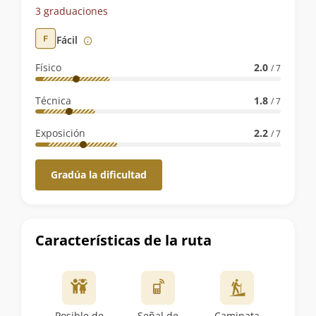
de
3 graduaciones
la
Fácil
ruta
Físico
2.0
/ 7
Técnica
1.8
/ 7
Exposición
2.2
/ 7
Gradúa la dificultad
Características de la ruta
Posible de
Señal de
Caminata