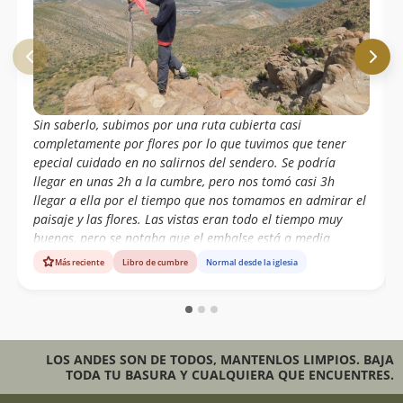
Sin saberlo, subimos por una ruta cubierta casi
completamente por flores por lo que tuvimos que tener
epecial cuidado en no salirnos del sendero. Se podría
llegar en unas 2h a la cumbre, pero nos tomó casi 3h
llegar a ella por el tiempo que nos tomamos en admirar el
paisaje y las flores. Las vistas eran todo el tiempo muy
buenas, pero se notaba que el embalse está a media
capacidad. Cerro muy recomendable para hacer por el día
Más reciente
Libro de cumbre
Normal desde la iglesia
si es que se anda por la zona.
LOS ANDES SON DE TODOS, MANTENLOS LIMPIOS. BAJA
TODA TU BASURA Y CUALQUIERA QUE ENCUENTRES.