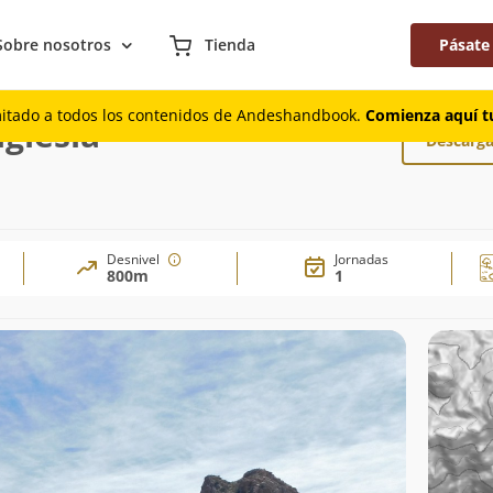
Sobre nosotros
Tienda
Pásate
sde la iglesia
mitado a todos los contenidos de Andeshandbook.
Comienza aquí tu
glesia
Descarga
Desnivel
Jornadas
800m
1