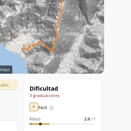
Maps
Datos
cales
Dificultad
de
3 graduaciones
la
Fácil
ruta
Físico
2.0
/ 7