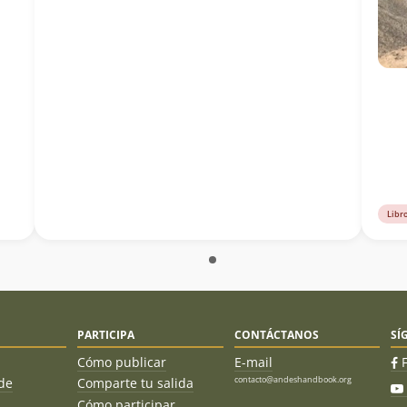
i
Libr
PARTICIPA
CONTÁCTANOS
SÍ
Cómo publicar
E-mail
contacto@andeshandbook.org
de
Comparte tu salida
Cómo participar