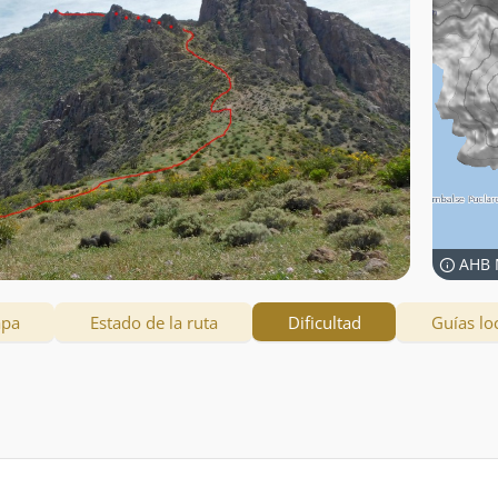
AHB 
apa
Estado de la ruta
Dificultad
Guías lo