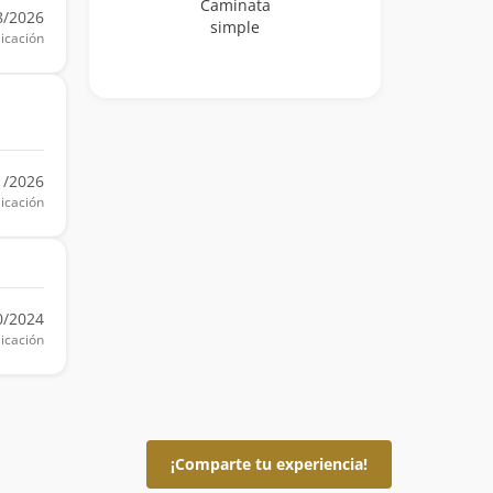
Caminata
8/2026
simple
icación
1/2026
icación
0/2024
icación
¡Comparte tu experiencia!