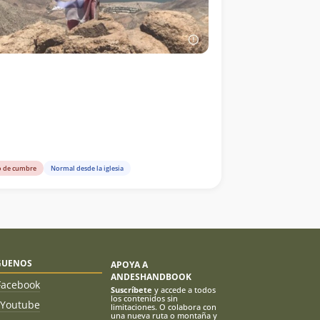
o de cumbre
Normal desde la iglesia
GUENOS
APOYA A
ANDESHANDBOOK
Facebook
Suscríbete
y accede a todos
los contenidos sin
Youtube
limitaciones. O colabora con
una nueva ruta o montaña y