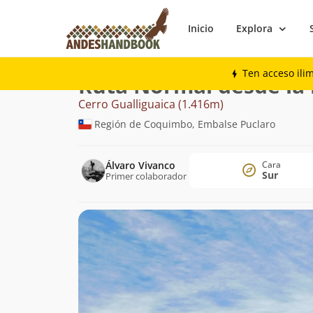
Inicio
Explora
Montaña
Cerro Gualliguaica
Normal de
Ten acceso ili
Ruta Normal desde la i
Cerro Gualliguaica (1.416m)
Región de Coquimbo, Embalse Puclaro
Álvaro Vivanco
Cara
Sur
Primer colaborador