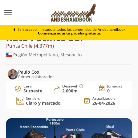
Montaña
Punta Chile
Pacífico Sur
Ten acceso ilimitado a todos los contenidos de Andeshandbook.
Comienza aquí tu prueba gratuita.
Ruta Pacífico Sur
Punta Chile (4.377m)
Región Metropolitana, Mesoncito
Paulo Cox
Primer colaborador
Cara
Desnivel
Jornadas
Suroeste
2.000m
0
Sendero
Actualizado el
Claro y marcado
26-04-2026