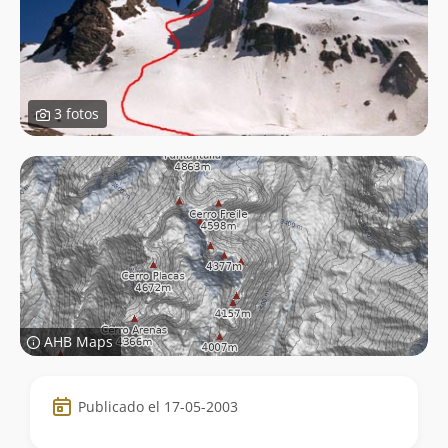
3 fotos
AHB Maps
Datos
Publicado el 17-05-2003
de