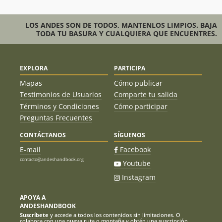
LOS ANDES SON DE TODOS, MANTENLOS LIMPIOS. BAJA
TODA TU BASURA Y CUALQUIERA QUE ENCUENTRES.
EXPLORA
PARTICIPA
Mapas
Cómo publicar
Testimonios de Usuarios
Comparte tu salida
Términos y Condiciones
Cómo participar
Preguntas Frecuentes
CONTÁCTANOS
SÍGUENOS
E-mail
Facebook
contacto@andeshandbook.org
Youtube
Instagram
APOYA A
ANDESHANDBOOK
Suscríbete
y accede a todos los contenidos sin limitaciones. O
colabora con una nueva ruta o montaña y obtén una suscripción