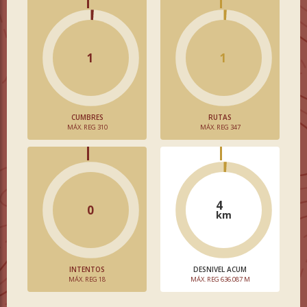
1
1
CUMBRES
RUTAS
MÁX. REG 310
MÁX. REG 347
4
0
km
INTENTOS
DESNIVEL ACUM
MÁX. REG 18
MÁX. REG 636.087 M