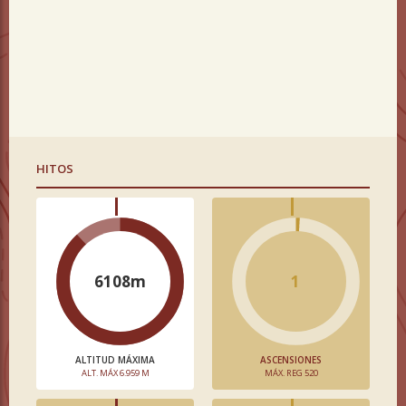
HITOS
6108m
1
ALTITUD MÁXIMA
ASCENSIONES
ALT. MÁX 6.959 M
MÁX. REG 520