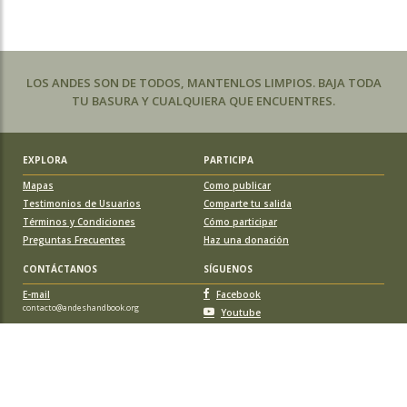
LOS ANDES SON DE TODOS, MANTENLOS LIMPIOS. BAJA TODA
TU BASURA Y CUALQUIERA QUE ENCUENTRES.
EXPLORA
PARTICIPA
Mapas
Como publicar
Testimonios de Usuarios
Comparte tu salida
Términos y Condiciones
Cómo participar
Preguntas Frecuentes
Haz una donación
CONTÁCTANOS
SÍGUENOS
E-mail
Facebook
contacto@andeshandbook.org
Youtube
Instagram
APOYA A ANDESHANDBOOK
Suscríbete
y accede a todos los contenidos sin limitaciones. O colabora
con una nueva ruta o montaña y obtén una suscripción gratis y de por vida.